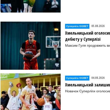
05.08.2026
Суперліга GGBET
Хмельницький оголосив
дебюту у Суперлізі
Максим Гуля продовжить в
04.08.2026
Суперліга GGBET
Хмельницький залишив 
Новачок Суперліги оголоси