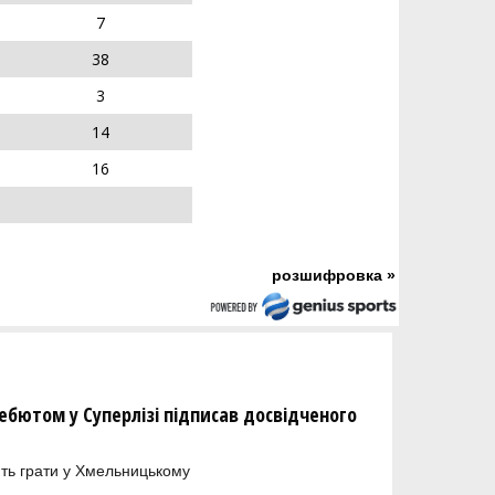
7
38
3
14
16
розшифровка »
бютом у Суперлізі підписав досвідченого
ть грати у Хмельницькому