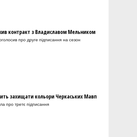
ив контракт з Владиславом Мельником
голосив про друге підписання на сезон
ить захищати кольори Черкаських Мавп
ла про третє підписання