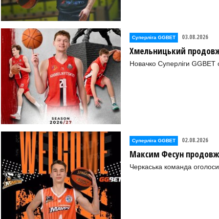
03.08.2026
Суперліга GGBET
Хмельницький продовж
Новачко Суперліги GGBET о
02.08.2026
Суперліга GGBET
Максим Фесун продовж
Черкаська команда оголоси