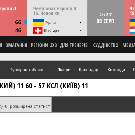
13:30
14:30
ерпня
ПʼЯТНИЦЮ
07 серпня
СУБО
вропи U-
Чемпіонат Європи U-
Че
мунія
Скоп'є, Пів. Македонія
16. Чоловіки
18
СУБОТУ
08 СЕРП
ИКА
66
-
я
Україна
НА
46
-
О
Швейцарія
НІ
ЗМАГАННЯ
РЕГІОНИ
3X3
ДЛЯ ТРЕНЕРІВ
СУДДІВСТВО
МЕДІ
Турнірна таблиця
Лідери
Календар
Команди
Г
Й) 11 60 - 57 КСЛ (КИЇВ) 11
дків
розширена статист