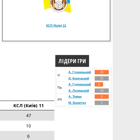
КСЛ (Київ) 11
ЛІДЕРИ ГРИ
А. Гурницький
21
О
Д. Корецький
21
А. Гурницький
9
Пд
А. Лозицький
15
А. Томак
3
РП
М. Боярчук
3
КСЛ (Київ) 11
47
10
6