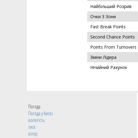
Найбільший Розрив
Очки З Зони
Fast Break Points
Second Chance Points
Points From Turnovers
Зміни Лідера
Нічийний Рахунок
Погода
Погода у
Києві
вологість:
тиск:
вітер: