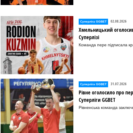
02.08.2026
Суперліга GGBET
Хмельницький оголосив
Суперлізі
Команда пере підписала к
31.07.2026
Суперліга GGBET
Рівне оголосило про пе
Суперліги GGBET
Рівненська команда заключ