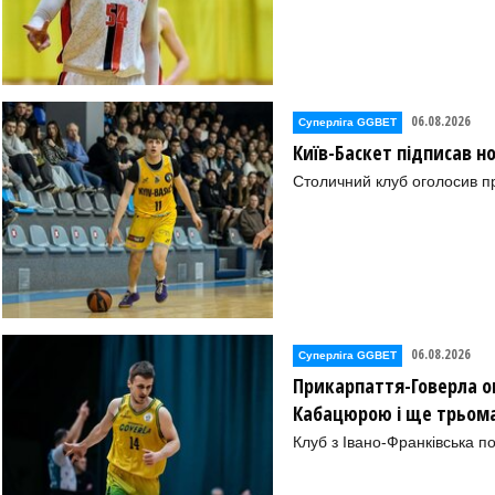
06.08.2026
Суперліга GGBET
Київ-Баскет підписав 
Столичний клуб оголосив п
06.08.2026
Суперліга GGBET
Прикарпаття-Говерла ог
Кабацюрою і ще трьом
Клуб з Івано-Франківська п