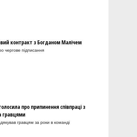
новий контракт з Богданом Малічем
ро чергове підписання
олосила про припинення співпраці з
а гравцями
одякував гравцям за роки в команді