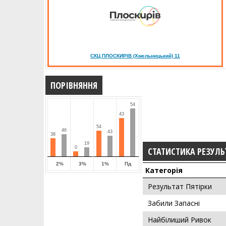
СКЦ ПЛОСКИРІВ (Хмельницький) 11
ПОРІВНЯННЯ
54
43
54
46
43
38
19
0
СТАТИСТИКА РЕЗУЛЬ
2%
3%
1%
Пд
Категорія
Результат Пятірки
Забили Запасні
Найбілиший Ривок