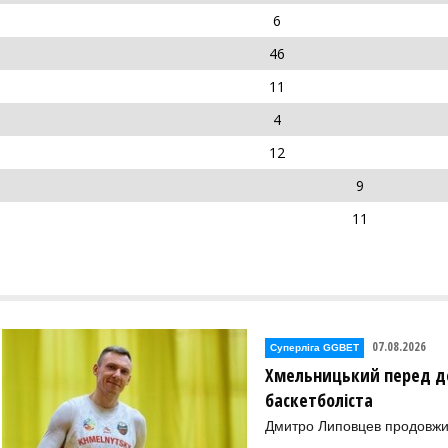
6
46
11
4
12
9
11
07.08.2026
Суперліга GGBET
Хмельницький перед де
баскетболіста
Дмитро Липовцев продовжи