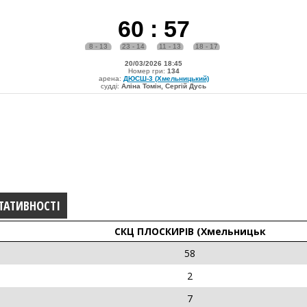
60
:
57
8 - 13
23 - 14
11 - 13
18 - 17
20/03/2026 18:45
Номер гри:
134
арена:
ДЮСШ-3 (Хмельницький)
судді:
Аліна Томін, Сергій Дусь
ТАТИВНОСТІ
СКЦ ПЛОСКИРІВ (Хмельницьк
58
2
7