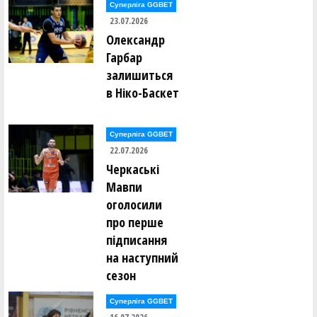
Суперліга GGBET
23.07.2026
Олександр
Гарбар
залишиться
в Ніко-Баскет
Суперліга GGBET
22.07.2026
Черкаські
Мавпи
оголосили
про перше
підписання
на наступний
сезон
Суперліга GGBET