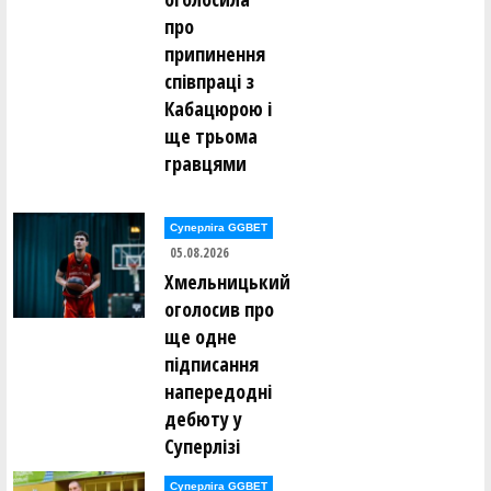
про
припинення
співпраці з
Кабацюрою і
ще трьома
гравцями
Суперліга GGBET
05.08.2026
Хмельницький
оголосив про
ще одне
підписання
напередодні
дебюту у
Суперлізі
Суперліга GGBET