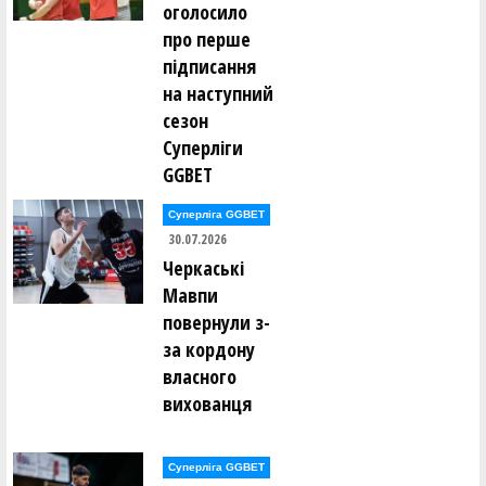
оголосило
про перше
підписання
на наступний
сезон
Суперліги
GGBET
Суперліга GGBET
30.07.2026
Черкаські
Мавпи
повернули з-
за кордону
власного
вихованця
Суперліга GGBET