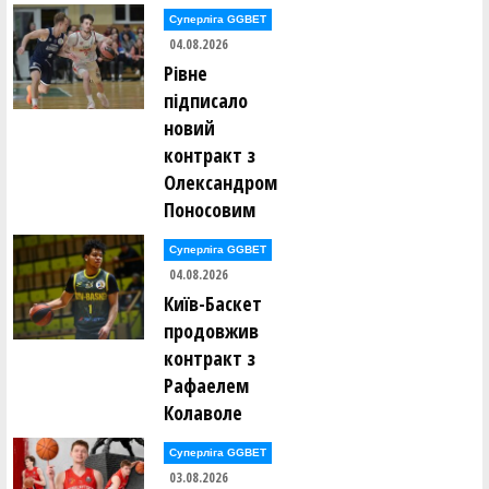
Суперліга GGBET
04.08.2026
Рівне
підписало
новий
контракт з
Олександром
Поносовим
Суперліга GGBET
04.08.2026
Київ-Баскет
продовжив
контракт з
Рафаелем
Колаволе
Суперліга GGBET
03.08.2026