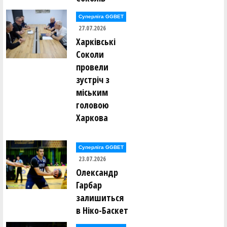
Суперліга GGBET
27.07.2026
Харківські
Соколи
провели
зустріч з
міським
головою
Харкова
Суперліга GGBET
23.07.2026
Олександр
Гарбар
залишиться
в Ніко-Баскет