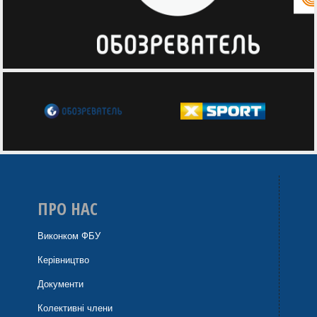
ПРО НАС
Виконком ФБУ
Керівництво
Документи
Колективні члени