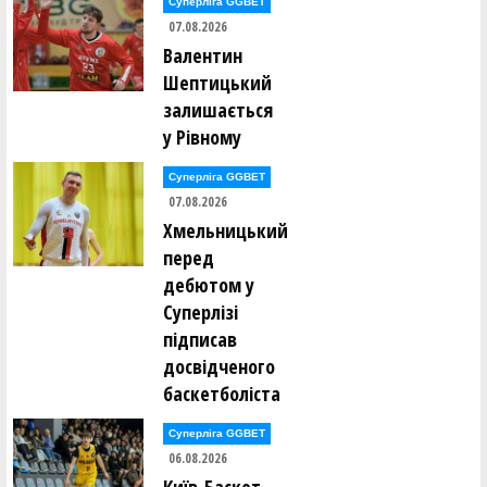
Суперліга GGBET
07.08.2026
Валентин
Шептицький
залишається
у Рівному
Суперліга GGBET
07.08.2026
Хмельницький
перед
дебютом у
Суперлізі
підписав
досвідченого
баскетболіста
Суперліга GGBET
06.08.2026