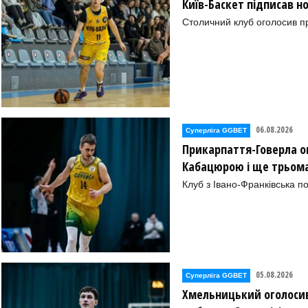
Київ-Баскет підписав 
Столичний клуб оголосив п
06.08.2026
Суперліга GGBET
Прикарпаття-Говерла ог
Кабацюрою і ще трьом
Клуб з Івано-Франківська п
05.08.2026
Суперліга GGBET
Хмельницький оголосив