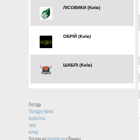
ЛІСОВИКИ (Київ)
Київ
ОБРІЙ (Київ)
Київ
ШАБЛІ (Київ)
Київ
Погода
Погода у
Києві
вологість:
тиск:
вітер:
Погода на
sinoptik.ua
у Вінниці