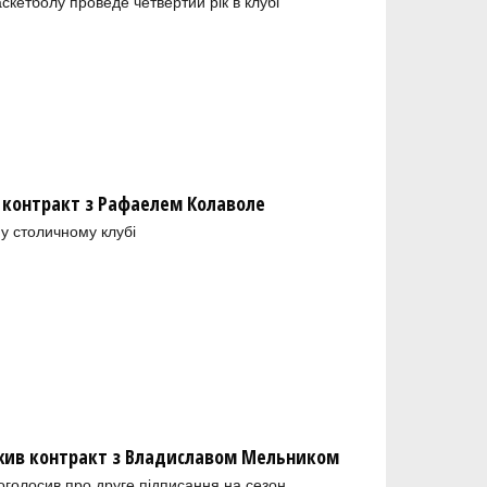
скетболу проведе четвертий рік в клубі
 контракт з Рафаелем Колаволе
у столичному клубі
ив контракт з Владиславом Мельником
голосив про друге підписання на сезон