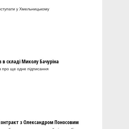
иступати у Хмельницькому
в складі Миколу Бачуріна
в про ще одне підписання
 контракт з Олександром Поносовим