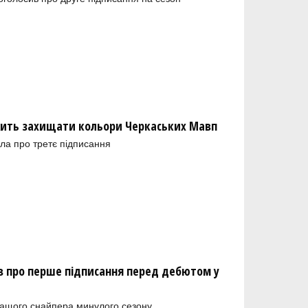
ить захищати кольори Черкаських Мавп
ла про третє підписання
 про перше підписання перед дебютом у
ращого снайпера минулого сезону