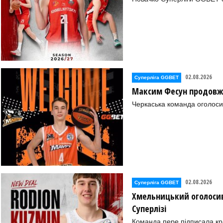
02.08.2026
Суперліга GGBET
Максим Фесун продовж
Черкаська команда оголоси
02.08.2026
Суперліга GGBET
Хмельницький оголосив
Суперлізі
Команда пере підписала к