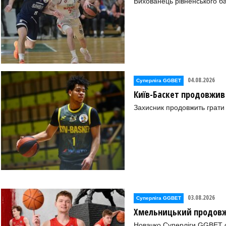
Вихованець рівненського ба
04.08.2026
Суперліга GGBET
Київ-Баскет продовжив
Захисник продовжить грати 
03.08.2026
Суперліга GGBET
Хмельницький продовж
Новачко Суперліги GGBET о