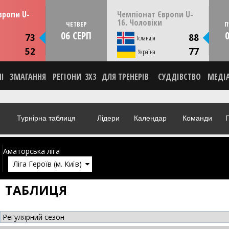
13:30
22:00
пня
ЧЕТВЕР
06 серпня
вропи U-
Чемпіонат Європи U-
мунія
Скоп'є, Пів. Македонія
16. Чоловіки
ЧЕТВЕР
П
06 СЕРП
ИКА
СТАТИСТИКА
73
88
Ісландія
НА
НОВИНА
52
77
О
Україна
ВІДЕО
НІ
ЗМАГАННЯ
РЕГІОНИ
3X3
ДЛЯ ТРЕНЕРІВ
СУДДІВСТВО
МЕДІ
Турнірна таблиця
Лідери
Календар
Команди
Г
Аматорська ліга
Ліга Героїв (м. Київ)
ТАБЛИЦЯ