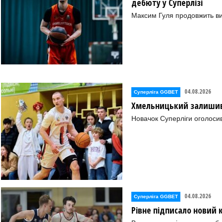
дебюту у Суперлізі
Максим Гуля продовжить в
04.08.2026
Суперліга GGBET
Хмельницький залишив 
Новачок Суперліги оголоси
04.08.2026
Суперліга GGBET
Рівне підписало новий