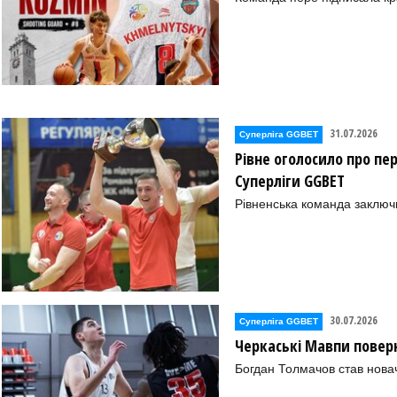
31.07.2026
Суперліга GGBET
Рівне оголосило про пе
Суперліги GGBET
Рівненська команда заключ
30.07.2026
Суперліга GGBET
Черкаські Мавпи повер
Богдан Толмачов став нова