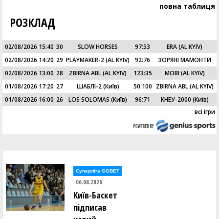
повна таблиця
РОЗКЛАД
02/08/2026 15:40
30
SLOW HORSES
97
:
53
ERA (AL KYIV)
02/08/2026 14:20
29
PLAYMAKER-2 (AL KYIV)
92
:
76
ЗОРЯНІ МАМОНТИ
02/08/2026 13:00
28
ZBIRNA ABL (AL KYIV)
123
:
35
MOBI (AL KYIV)
01/08/2026 17:20
27
ШАБЛІ-2 (Київ)
50
:
100
ZBIRNA ABL (AL KYIV)
01/08/2026 16:00
26
LOS SOLOMAS (Київ)
96
:
71
КНЕУ-2000 (Київ)
всі ігри
Суперліга GGBET
06.08.2026
Київ-Баскет
підписав