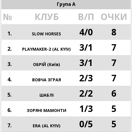
Група А
№
КЛУБ
В/П
ОЧКИ
4
/
0
8
1.
SLOW HORSES
3
/
1
7
2.
PLAYMAKER-2 (AL KYIV)
3
/
1
7
3.
ОБРІЙ (Київ)
2
/
3
7
4.
ВОВЧА ЗГРАЯ
2
/
2
6
5.
ШАБЛІ
1
/
3
5
6.
ЗОРЯНІ МАМОНТИ
0
/
5
5
7.
ERA (AL KYIV)