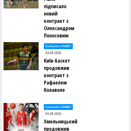
підписало
новий
контракт з
Олександром
Поносовим
Суперліга GGBET
04.08.2026
Київ-Баскет
продовжив
контракт з
Рафаелем
Колаволе
Суперліга GGBET
03.08.2026
Хмельницький
продовжив