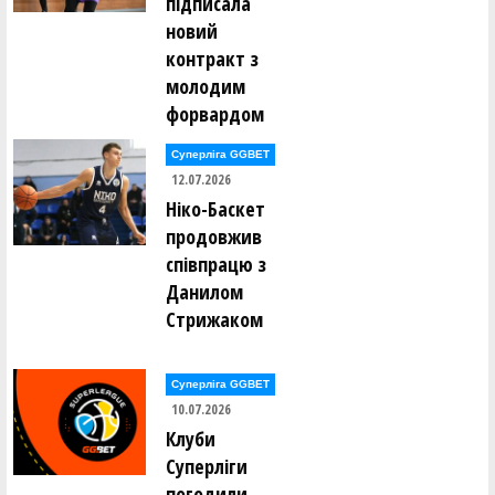
підписала
новий
контракт з
молодим
форвардом
Суперліга GGBET
12.07.2026
Ніко-Баскет
продовжив
співпрацю з
Данилом
Стрижаком
Суперліга GGBET
10.07.2026
Клуби
Суперліги
погодили