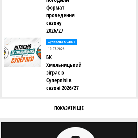
формат
проведення
сезону
2026/27
Суперліга GGBET
10.07.2026
БК
Хмельницький
зіграє в
Суперлізі в
сезоні 2026/27
ПОКАЗАТИ ЩЕ