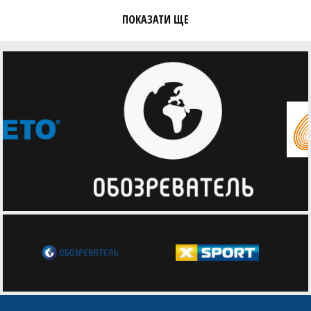
ПОКАЗАТИ ЩЕ