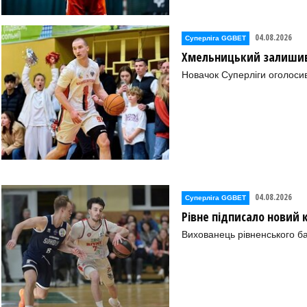
04.08.2026
Суперліга GGBET
Хмельницький залишив 
Новачок Суперліги оголоси
04.08.2026
Суперліга GGBET
Рівне підписало новий
Вихованець рівненського ба