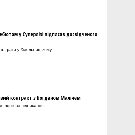
бютом у Суперлізі підписав досвідченого
ть грати у Хмельницькому
новий контракт з Богданом Малічем
ро чергове підписання