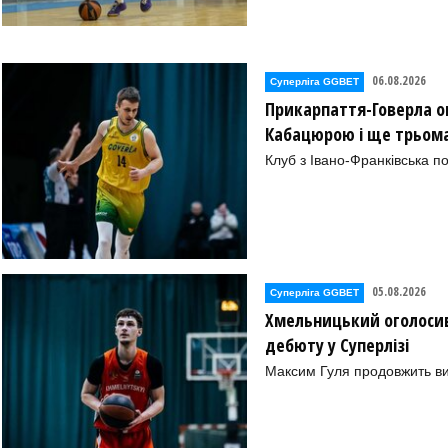
06.08.2026
Суперліга GGBET
Прикарпаття-Говерла ог
Кабацюрою і ще трьом
Клуб з Івано-Франківська п
05.08.2026
Суперліга GGBET
Хмельницький оголосив
дебюту у Суперлізі
Максим Гуля продовжить в