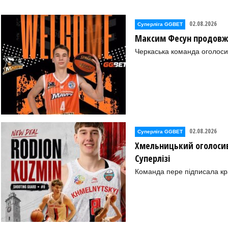
02.08.2026
Суперліга GGBET
Максим Фесун продовж
Черкаська команда оголоси
02.08.2026
Суперліга GGBET
Хмельницький оголосив
Суперлізі
Команда пере підписала к