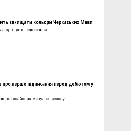
ить захищати кольори Черкаських Мавп
ла про третє підписання
 про перше підписання перед дебютом у
ращого снайпера минулого сезону