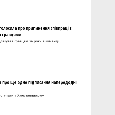
олосила про припинення співпраці з
а гравцями
одякував гравцям за роки в команді
 про ще одне підписання напередодні
иступати у Хмельницькому