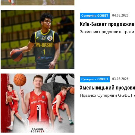
04.08.2026
Суперліга GGBET
Київ-Баскет продовжив
Захисник продовжить грати 
03.08.2026
Суперліга GGBET
Хмельницький продовж
Новачко Суперліги GGBET о