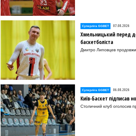
07.08.2026
Суперліга GGBET
Хмельницький перед де
баскетболіста
Дмитро Липовцев продовжи
06.08.2026
Суперліга GGBET
Київ-Баскет підписав 
Столичний клуб оголосив п