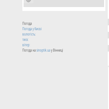
Дніпро
Погода
Погода у
Києві
вологість:
тиск:
вітер:
Погода на
sinoptik.ua
у Вінниці