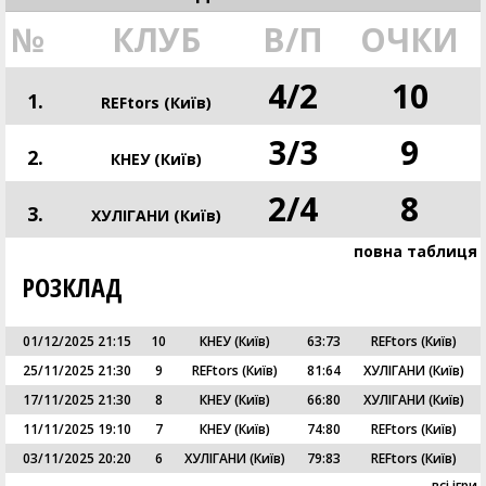
№
КЛУБ
В/П
ОЧКИ
4
/
2
10
1.
REFtors (Київ)
3
/
3
9
2.
КНЕУ (Київ)
2
/
4
8
3.
ХУЛІГАНИ (Київ)
повна таблиця
РОЗКЛАД
01/12/2025 21:15
10
КНЕУ (Київ)
63
:
73
REFtors (Київ)
25/11/2025 21:30
9
REFtors (Київ)
81
:
64
ХУЛІГАНИ (Київ)
17/11/2025 21:30
8
КНЕУ (Київ)
66
:
80
ХУЛІГАНИ (Київ)
11/11/2025 19:10
7
КНЕУ (Київ)
74
:
80
REFtors (Київ)
03/11/2025 20:20
6
ХУЛІГАНИ (Київ)
79
:
83
REFtors (Київ)
всі ігри