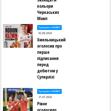
кольори
Черкаських
Мавп
Суперліга GGBET
02.08.2026
Хмельницький
оголосив про
перше
підписання
перед
дебютом у
Суперлізі
Суперліга GGBET
31.07.2026
Рівне
оголосило