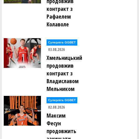
продовжив
контракт з
Рафаелем
Колаволе
Суперліга GGBET
03.08.2026
Хмельницький
продовжив
контракт з
Владиславом
Мельником
Суперліга GGBET
02.08.2026
Максим
Фесун
продовжить
захищати