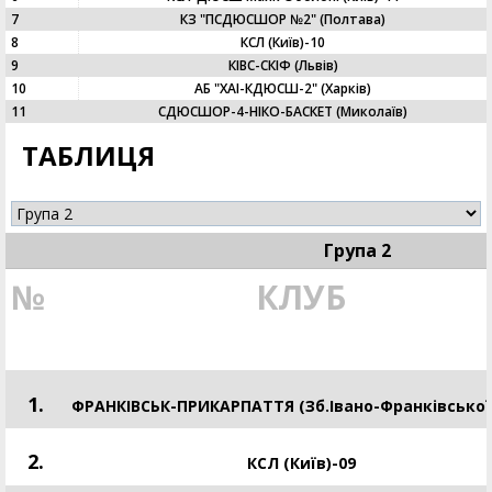
7
КЗ "ПСДЮСШОР №2" (Полтава)
8
КСЛ (Київ)-10
9
КIВС-СКІФ (Львів)
10
АБ "ХАІ-КДЮСШ-2" (Харків)
11
СДЮСШОР-4-НІКО-БАСКЕТ (Миколаїв)
ТАБЛИЦЯ
Група 2
№
КЛУБ
1.
ФРАНКІВСЬК-ПРИКАРПАТТЯ (Зб.Івано-Франківської
2.
КСЛ (Київ)-09