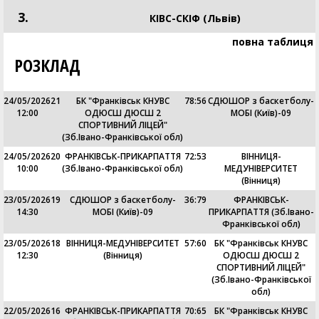
3.
КIВС-СКІФ (Львів)
повна таблиця
РОЗКЛАД
24/05/2026
21
БК "Франківськ КНУВС
78
:
56
СДЮШОР з баскетболу-
12:00
ОДЮСШ ДЮСШ 2
МОБІ (Київ)-09
СПОРТИВНИЙ ЛІЦЕЙ"
(Зб.Івано-Франківської обл)
24/05/2026
20
ФРАНКІВСЬК-ПРИКАРПАТТЯ
72
:
53
ВІННИЦЯ-
10:00
(Зб.Івано-Франківської обл)
МЕДУНІВЕРСИТЕТ
(Вінниця)
23/05/2026
19
СДЮШОР з баскетболу-
36
:
79
ФРАНКІВСЬК-
14:30
МОБІ (Київ)-09
ПРИКАРПАТТЯ (Зб.Івано-
Франківської обл)
23/05/2026
18
ВІННИЦЯ-МЕДУНІВЕРСИТЕТ
57
:
60
БК "Франківськ КНУВС
12:30
(Вінниця)
ОДЮСШ ДЮСШ 2
СПОРТИВНИЙ ЛІЦЕЙ"
(Зб.Івано-Франківської
обл)
22/05/2026
16
ФРАНКІВСЬК-ПРИКАРПАТТЯ
70
:
65
БК "Франківськ КНУВС