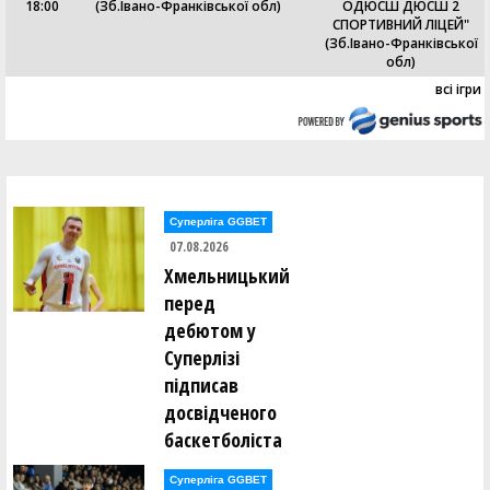
18:00
(Зб.Івано-Франківської обл)
ОДЮСШ ДЮСШ 2
СПОРТИВНИЙ ЛІЦЕЙ"
(Зб.Івано-Франківської
обл)
всі ігри
Суперліга GGBET
07.08.2026
Хмельницький
перед
дебютом у
Суперлізі
підписав
досвідченого
баскетболіста
Суперліга GGBET