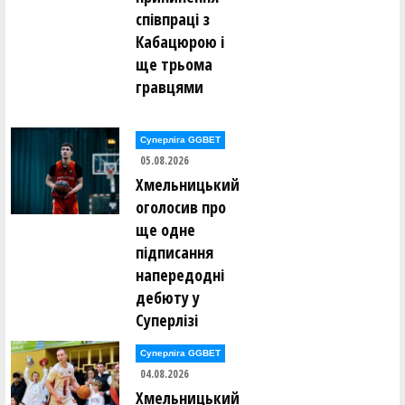
співпраці з
Кабацюрою і
ще трьома
гравцями
Суперліга GGBET
05.08.2026
Хмельницький
оголосив про
ще одне
підписання
напередодні
дебюту у
Суперлізі
Суперліга GGBET
04.08.2026
Хмельницький