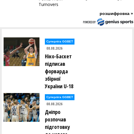
Turnovers
розшифровка »
Суперліга GGBET
08.08.2026
Ніко-Баскет
підписав
форварда
збірної
України U-18
Суперліга GGBET
08.08.2026
Дніпро
розпочав
підготовку