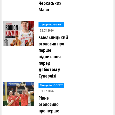
Черкаських
Мавп
Суперліга GGBET
02.08.2026
Хмельницький
оголосив про
перше
підписання
перед
дебютом у
Суперлізі
Суперліга GGBET
31.07.2026
Рівне
оголосило
про перше