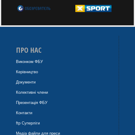
ПРО НАС
Виконком ФБУ
Керівництво
Документи
Колективні члени
Презентація ФБУ
Контакти
ftp Суперліги
Медіа файли для преси