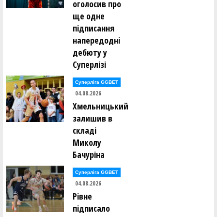
оголосив про
ще одне
підписання
напередодні
дебюту у
Суперлізі
Суперліга GGBET
04.08.2026
Хмельницький
залишив в
складі
Миколу
Бачуріна
Суперліга GGBET
04.08.2026
Рівне
підписало