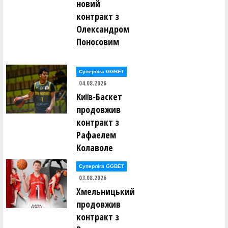
новий
контракт з
Олександром
Поносовим
Суперліга GGBET
04.08.2026
Київ-Баскет
продовжив
контракт з
Рафаелем
Колаволе
Суперліга GGBET
03.08.2026
Хмельницький
продовжив
контракт з