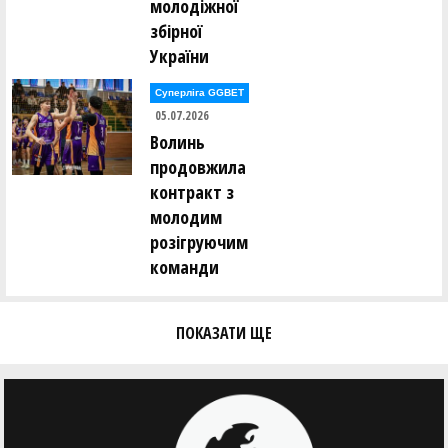
молодіжної
збірної
України
Суперліга GGBET
05.07.2026
Волинь
продовжила
контракт з
молодим
розігруючим
команди
ПОКАЗАТИ ЩЕ