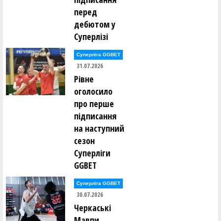
перед
дебютом у
Суперлізі
Суперліга GGBET
31.07.2026
Рівне
оголосило
про перше
підписання
на наступний
сезон
Суперліги
GGBET
Суперліга GGBET
30.07.2026
Черкаські
Мавпи