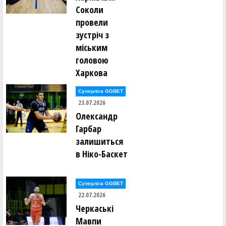
Соколи
провели
зустріч з
міським
головою
Харкова
Суперліга GGBET
23.07.2026
Олександр
Гарбар
залишиться
в Ніко-Баскет
Суперліга GGBET
22.07.2026
Черкаські
Мавпи