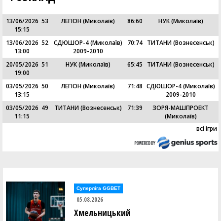
13/06/2026
53
ЛЕГІОН (Миколаїв)
86
:
60
НУК (Миколаїв)
15:15
13/06/2026
52
СДЮШОР-4 (Миколаїв)
70
:
74
ТИТАНИ (Вознесенськ)
13:00
2009-2010
20/05/2026
51
НУК (Миколаїв)
65
:
45
ТИТАНИ (Вознесенськ)
19:00
03/05/2026
50
ЛЕГІОН (Миколаїв)
71
:
48
СДЮШОР-4 (Миколаїв)
13:15
2009-2010
03/05/2026
49
ТИТАНИ (Вознесенськ)
71
:
39
ЗОРЯ-МАШПРОЕКТ
11:15
(Миколаїв)
всі ігри
Суперліга GGBET
05.08.2026
Хмельницький