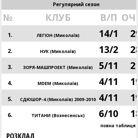
Регулярний сезон
№
КЛУБ
В/П
ОЧ
14
/
1
2
1.
ЛЕГІОН (Миколаїв)
13
/
2
2
2.
НУК (Миколаїв)
5
/
11
2
3.
ЗОРЯ-МАШПРОЕКТ (Миколаїв)
4
/
11
1
4.
MDEM (Миколаїв)
4
/
11
1
5.
СДЮШОР-4 (Миколаїв) 2009-2010
6
/
10
1
6.
ТИТАНИ (Вознесенськ)
повна таблиця
РОЗКЛАД