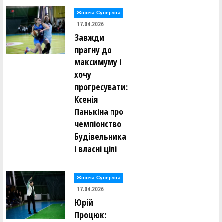
Жіноча Суперліга
17.04.2026
Завжди
прагну до
максимуму і
хочу
прогресувати:
Ксенія
Панькіна про
чемпіонство
Будівельника
і власні цілі
Жіноча Суперліга
17.04.2026
Юрій
Процюк: