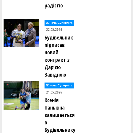
радістю
Жіноча Суперліга
22.05.2026
Будівельник
підписав
новий
контракт з
Дарʼєю
Завідною
Жіноча Суперліга
21.05.2026
Ксенія
Панькіна
залишається
в
Будівельнику