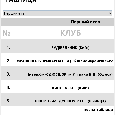
Перший етап
№
КЛУБ
1.
БУДІВЕЛЬНИК (Київ)
2.
ФРАНКІВСЬК-ПРИКАРПАТТЯ (Зб.Івано-Франківської
3.
ІнтерХім-СДЮСШОР ім.Літвака Б.Д. (Одеса)
4.
КИЇВ-БАСКЕТ (Київ)
5.
ВІННИЦЯ-МЕДУНІВЕРСИТЕТ (Вінниця)
повна таблиця