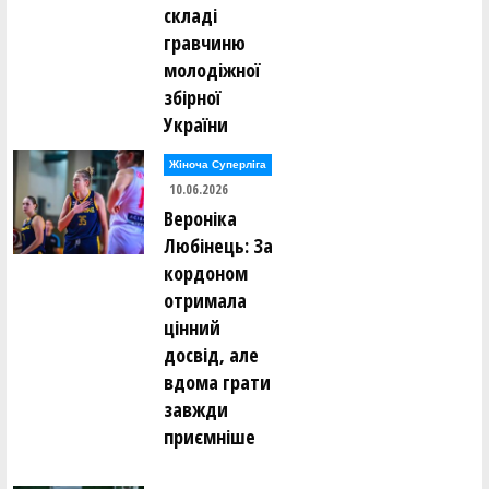
складі
гравчиню
молодіжної
збірної
України
Жіноча Суперліга
10.06.2026
Вероніка
Любінець: За
кордоном
отримала
цінний
досвід, але
вдома грати
завжди
приємніше