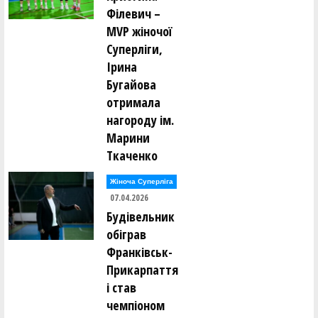
Філевич –
MVP жіночої
Суперліги,
Ірина
Бугайова
отримала
нагороду ім.
Марини
Ткаченко
Жіноча Суперліга
07.04.2026
Будівельник
обіграв
Франківськ-
Прикарпаття
і став
чемпіоном