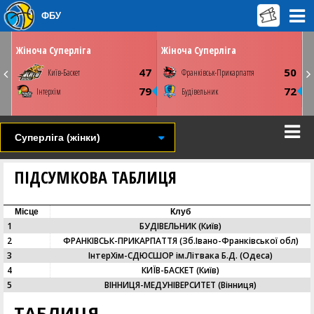
ФБУ
ОК
ВІВТОРОК
ПʼЯТНИЦЮ
31 березня
03 квітня
0
17:00
13:00
Жіноча Суперліга
Жіноча Суперліга
Київ. ПС Венето
Київ. ПС Венето
3
47
50
Київ-Баскет
Франківськ-Прикарпаття
Youtube
СТАТИСТИКА
НОВИНА
ФОТО
ВІДЕО
8
79
72
Інтерхім
Будівельник
СТАТИСТИКА
НОВИНА
ФОТО
ВІДЕО
Суперліга (жінки)
ПІДСУМКОВА ТАБЛИЦЯ
Місце
Клуб
1
БУДІВЕЛЬНИК (Київ)
2
ФРАНКІВСЬК-ПРИКАРПАТТЯ (Зб.Івано-Франківської обл)
3
ІнтерХім-СДЮСШОР ім.Літвака Б.Д. (Одеса)
4
КИЇВ-БАСКЕТ (Київ)
5
ВІННИЦЯ-МЕДУНІВЕРСИТЕТ (Вінниця)
ТАБЛИЦЯ