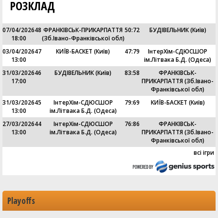
РОЗКЛАД
07/04/2026
48
ФРАНКІВСЬК-ПРИКАРПАТТЯ
50
:
72
БУДІВЕЛЬНИК (Київ)
18:00
(Зб.Івано-Франківської обл)
03/04/2026
47
КИЇВ-БАСКЕТ (Київ)
47
:
79
ІнтерХім-СДЮСШОР
13:00
ім.Літвака Б.Д. (Одеса)
31/03/2026
46
БУДІВЕЛЬНИК (Київ)
83
:
58
ФРАНКІВСЬК-
17:00
ПРИКАРПАТТЯ (Зб.Івано-
Франківської обл)
31/03/2026
45
ІнтерХім-СДЮСШОР
79
:
69
КИЇВ-БАСКЕТ (Київ)
13:00
ім.Літвака Б.Д. (Одеса)
27/03/2026
44
ІнтерХім-СДЮСШОР
76
:
86
ФРАНКІВСЬК-
13:00
ім.Літвака Б.Д. (Одеса)
ПРИКАРПАТТЯ (Зб.Івано-
Франківської обл)
всі ігри
Playoffs