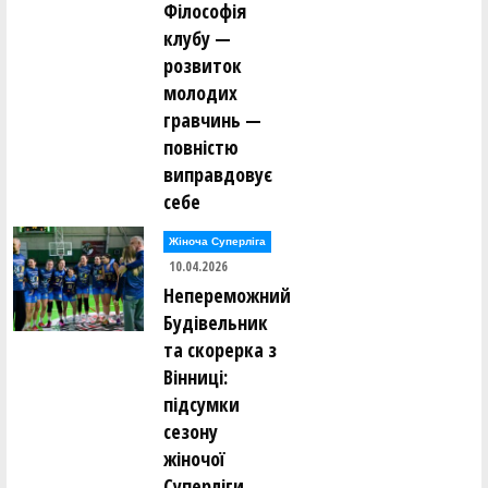
Філософія
клубу —
розвиток
молодих
гравчинь —
повністю
виправдовує
себе
Жіноча Суперліга
10.04.2026
Непереможний
Будівельник
та скорерка з
Вінниці:
підсумки
сезону
жіночої
Суперліги