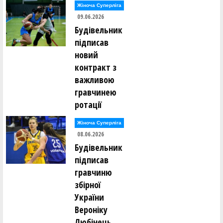
Жіноча Суперліга
09.06.2026
Будівельник
підписав
новий
контракт з
важливою
гравчинею
ротації
Жіноча Суперліга
08.06.2026
Будівельник
підписав
гравчиню
збірної
України
Вероніку
Любінець