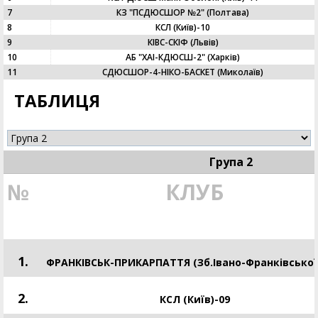
7
КЗ "ПСДЮСШОР №2" (Полтава)
8
КСЛ (Київ)-10
9
КIВС-СКІФ (Львів)
10
АБ "ХАІ-КДЮСШ-2" (Харків)
11
СДЮСШОР-4-НІКО-БАСКЕТ (Миколаїв)
ТАБЛИЦЯ
Група 2
№
КЛУБ
1.
ФРАНКІВСЬК-ПРИКАРПАТТЯ (Зб.Івано-Франківської
2.
КСЛ (Київ)-09