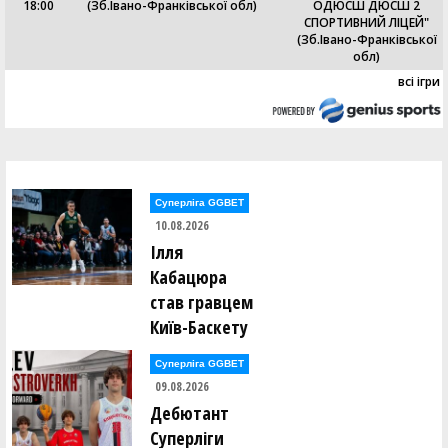
18:00
(Зб.Івано-Франківської обл)
ОДЮСШ ДЮСШ 2
СПОРТИВНИЙ ЛІЦЕЙ"
(Зб.Івано-Франківської
обл)
всі ігри
Суперліга GGBET
10.08.2026
Ілля
Кабацюра
став гравцем
Київ-Баскету
Суперліга GGBET
09.08.2026
Дебютант
Суперліги