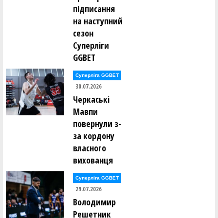
підписання
на наступний
сезон
Суперліги
GGBET
Суперліга GGBET
30.07.2026
Черкаські
Мавпи
повернули з-
за кордону
власного
вихованця
Суперліга GGBET
29.07.2026
Володимир
Решетник