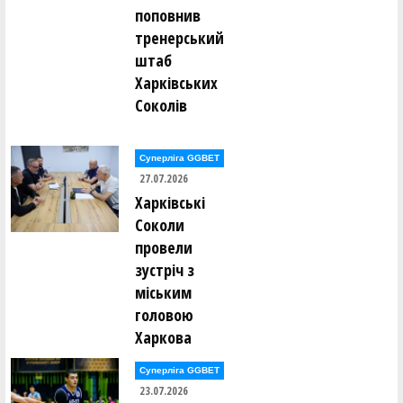
поповнив
тренерський
штаб
Харківських
Соколів
Суперліга GGBET
27.07.2026
Харківські
Соколи
провели
зустріч з
міським
головою
Харкова
Суперліга GGBET
23.07.2026