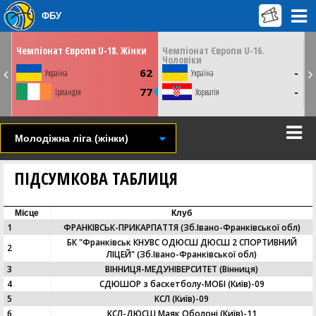
ФБУ
ТУ
СУБОТУ
НЕДІЛЮ
08 серпня
09 серпня
30
22:00
15:00
Чемпіонат Європи U-18. Жінки
Чемпіонат Європи U-16.
Ч
Чоловіки
Ч
Скоп'є, Пів. Македонія
Тулча, Румунія
5
62
-
Україна
Україна
СТАТИСТИКА
СТАТИСТИКА
НОВИНА
НОВИНА
2
77
-
Ірландія
Хорватія
ВІДЕО
ВІДЕО
Молодіжна ліга (жінки)
ПІДСУМКОВА ТАБЛИЦЯ
Місце
Клуб
1
ФРАНКІВСЬК-ПРИКАРПАТТЯ (Зб.Івано-Франківської обл)
БК "Франківськ КНУВС ОДЮСШ ДЮСШ 2 СПОРТИВНИЙ
2
ЛІЦЕЙ" (Зб.Івано-Франківської обл)
3
ВІННИЦЯ-МЕДУНІВЕРСИТЕТ (Вінниця)
4
СДЮШОР з баскетболу-МОБІ (Київ)-09
5
КСЛ (Київ)-09
6
КСЛ-ДЮСШ Маяк Оболоні (Київ)-11