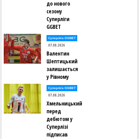
до нового
сезону
Суперліги
GGBET
Суперліга GGBET
07.08.2026
Валентин
Шептицький
залишається
у Рівному
Суперліга GGBET
07.08.2026
Хмельницький
перед
дебютом у
Суперлізі
підписав