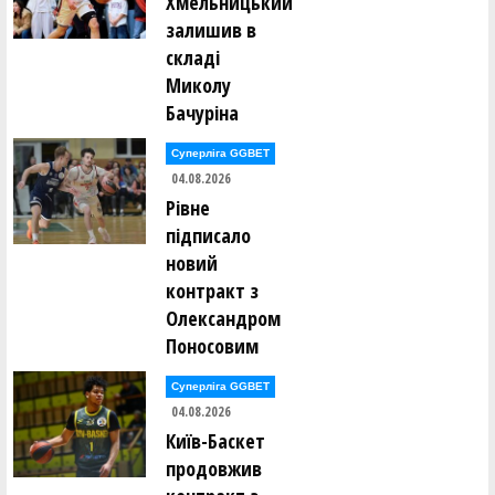
Хмельницький
залишив в
складі
Миколу
Бачуріна
Суперліга GGBET
04.08.2026
Рівне
підписало
новий
контракт з
Олександром
Поносовим
Суперліга GGBET
04.08.2026
Київ-Баскет
продовжив