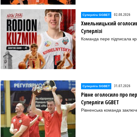
02.08.2026
Суперліга GGBET
Хмельницький оголосив
Суперлізі
Команда пере підписала к
31.07.2026
Суперліга GGBET
Рівне оголосило про пе
Суперліги GGBET
Рівненська команда заключ