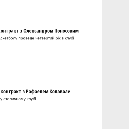
 контракт з Олександром Поносовим
скетболу проведе четвертий рік в клубі
 контракт з Рафаелем Колаволе
у столичному клубі