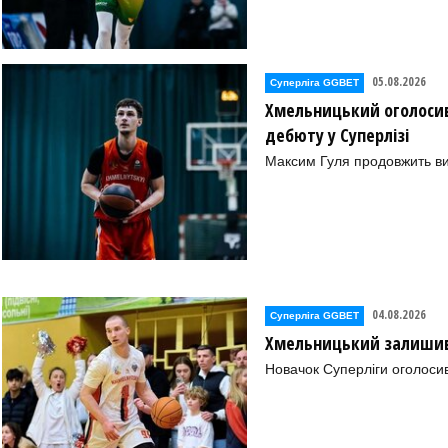
05.08.2026
Суперліга GGBET
Хмельницький оголосив
дебюту у Суперлізі
Максим Гуля продовжить в
04.08.2026
Суперліга GGBET
Хмельницький залишив 
Новачок Суперліги оголоси