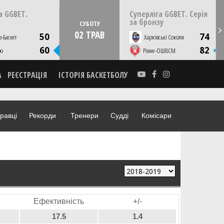
18:15
0 квітня
СУ
а GGBET.
Суперліга GGBET. Серія
їв, ПС Венето
за бронзу
СУБОТУ
Youtube
02 ТРАВ
50
74
в-Баскет
Харківські Соколи
А
НОВИНА
ФОТО
ВІДЕО
60
82
ро
Рівне-ОШВСМ
А
РЕЄСТРАЦІЯ
ІСТОРІЯ БАСКЕТБОЛУ
равці
Рекорди
Тренери
Судді
Комісари
Ефективність
+/-
17.5
1.4