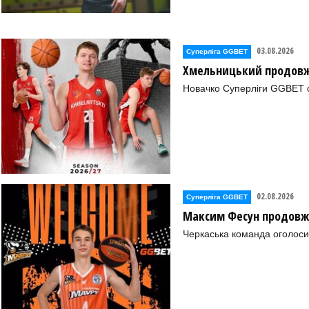
03.08.2026
Суперліга GGBET
Хмельницький продовж
Новачко Суперліги GGBET о
02.08.2026
Суперліга GGBET
Максим Фесун продовж
Черкаська команда оголоси