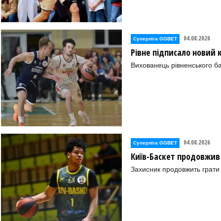
04.08.2026
Суперліга GGBET
Рівне підписало новий
Вихованець рівненського ба
04.08.2026
Суперліга GGBET
Київ-Баскет продовжив
Захисник продовжить грати 