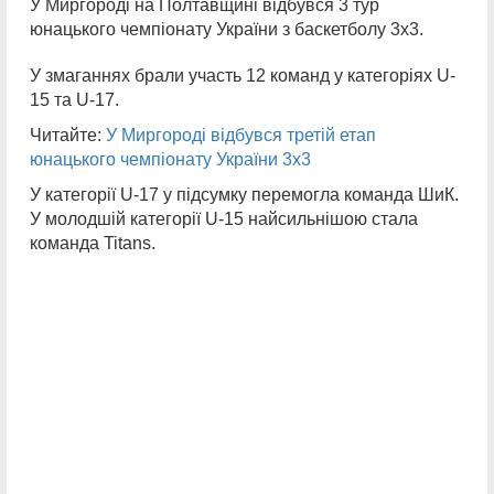
У Миргороді на Полтавщині відбувся 3 тур
юнацького чемпіонату України з баскетболу 3х3.
У змаганнях брали участь 12 команд у категоріях U-
15 та U-17.
Читайте:
У Миргороді відбувся третій етап
юнацького чемпіонату України 3х3
У категорії U-17 у підсумку перемогла команда ШиК.
У молодшій категорії U-15 найсильнішою стала
команда Titans.