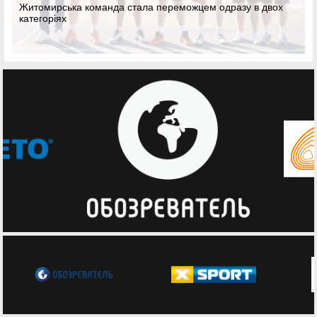
справа честі
а переможцем одразу в двох
Досвідчений баскетболіст поділ
четвертого етапу турніру