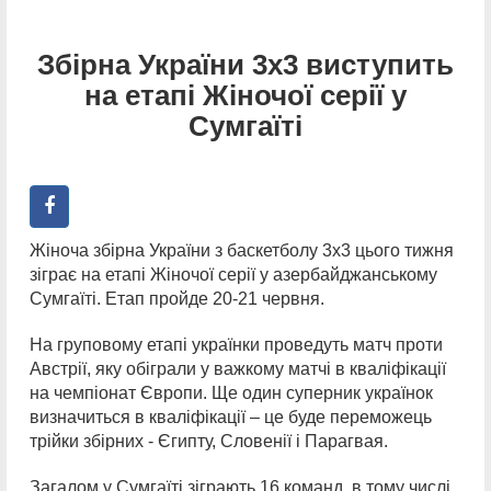
Збірна України 3х3 виступить
на етапі Жіночої серії у
Сумгаїті
Жіноча збірна України з баскетболу 3х3 цього тижня
зіграє на етапі Жіночої серії у азербайджанському
Сумгаїті. Етап пройде 20-21 червня.
На груповому етапі українки проведуть матч проти
Австрії, яку обіграли у важкому матчі в кваліфікації
на чемпіонат Європи. Ще один суперник українок
визначиться в кваліфікації – це буде переможець
трійки збірних - Єгипту, Словенії і Парагвая.
Загалом у Сумгаїті зіграють 16 команд, в тому числі