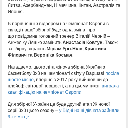
Литва, Азербайджан, Німеччина, Китай, Австралія та
Японія.
В порівнянні з відбором на чемпіонат Європи в
складі нашої збірної буде одна зміна, про
що повідомив головний тренер Віталій Черній –
Анжеліку Ляшко замінить
Анастасія Ковтун
. Також
за збірну зіграють
Міріам Уро-Ніле, Кристина
Філевич та Вероніка Космач
.
Нагадаємо, цього літа жіноча збірна України з
баскетболу 3х3 на чемпіонаті світу у Варшаві
посіла
шосте місце
, вперше з 2017 року вийшовши до
плейоф світової першості, а на цьому тижні
виграла
кваліфікацію на чемпіонат Європи.
Для збірної України це буде другий етап Жіночої
серії 3х3 цього сезону –
у Відні наші дівчата зайняли
9-те місце.