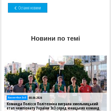
Останні новини
Новини по темі
08.08.2026
Баскетбол 3х3
ніка виграла хмельницький
Дмитро Липовцев: Для Хмель
3х3 серед юнацьких команд
домашньому етапі GGBET 3х3 