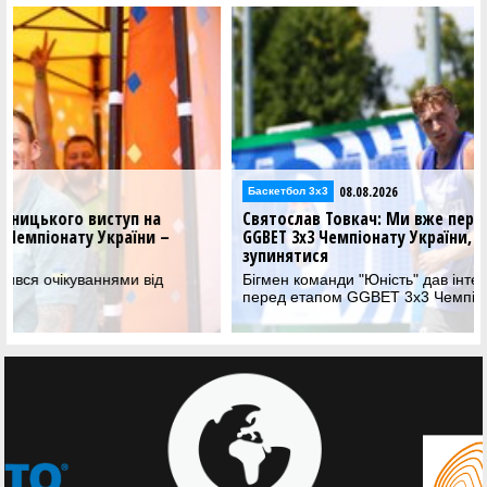
08.08.2026
Баскетбол 3х3
Святослав Товкач: Ми вже перемогли у трьох турах
GGBET 3х3 Чемпіонату України, але не збираємося
зупинятися
Бігмен команди "Юність" дав інтерв'ю пресслужбі ФБУ
перед етапом GGBET 3х3 Чемпіонату України.