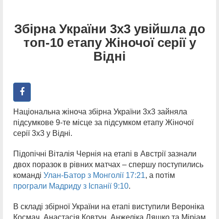
Збірна України 3х3 увійшла до
топ-10 етапу Жіночої серії у
Відні
Національна жіноча збірна України 3х3 зайняла
підсумкове 9-те місце за підсумком етапу Жіночої
серії 3х3 у Відні.
Підопічні Віталія Чернія на етапі в Австрії зазнали
двох поразок в рівних матчах – спершу поступились
команді
Улан-Батор з Монголії 17:21
, а потім
програли Мадриду з Іспанії 9:10
.
В складі збірної України на етапі виступили Вероніка
Космач, Анастасія Ковтун, Анжеліка Ляшко та Міріам