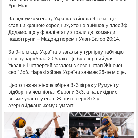
Уро-Ніле.
За підсумком етапу Україна зайняла 9-те місце,
ставши кращою серед них, хто не вийшов у плеойф.
Додамо, що у фіналі етапу зіграли дві команди
нашої групи – Мадрид переміг Улан-Батор 20:14.
За 9-те місце Україна в загальну турнірну таблицю
сезону заробила 20 балів. Це був перший для
України і четвертий загалом в сезоні етап Жіночої
серії 3х3. Наразі збірна України займає 25-те місце.
Цього тижня жіноча збірна 3х3 зіграє у Румунії у
відборі на чемпіонат Європи 3х3, а на вихідних
візьме участь у етапі Жіночої серії 3х3 у
азербайджанському Сумгаїті.