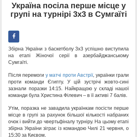
Україна посіла перше місце у
групі на турнірі 3х3 в Сумгаїті
Збірна України з баскетболу 3х3 успішно виступила
на етапі Жіночої серії в азербайджанському
Сумгаїті.
Після перемоги
у матчі проти Австрії
, українки грали
проти команди Єгипту. У цій зустрічі жовто-сині
зазнали поразки 14:15. Найкращою у складі нашої
команди була Христина Філевич – в її активі 7 балів.
Утім, поразка не завадила українкам посісти перше
місце в групі за рахунок більшої кількості набраних
очок і вийти до чвертьфіналу турніру. На цьому етапі
збірна України зіграє із командою Чилі 21 червня, о
15:30 за Києвом.