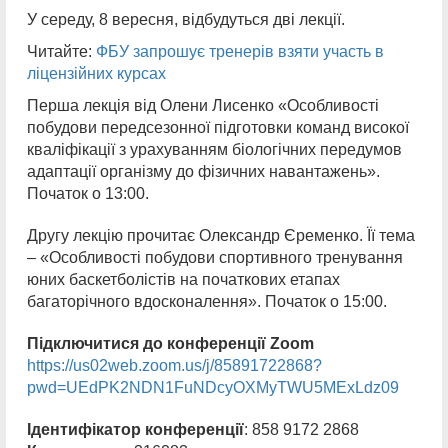
У середу, 8 вересня, відбудуться дві лекції.
Читайте:
ФБУ запрошує тренерів взяти участь в
ліцензійних курсах
Перша лекція від Олени Лисенко «Особливості
побудови передсезонної підготовки команд високої
кваліфікації з урахуванням біологічних передумов
адаптації організму до фізичних навантажень».
Початок о 13:00.
Другу лекцію прочитає Олександр Єременко. Її тема
– «Особливості побудови спортивного тренування
юних баскетболістів на початкових етапах
багаторічного вдосконалення». Початок о 15:00.
Підключитися до конференції Zoom
https://us02web.zoom.us/j/85891722868?
pwd=UEdPK2NDN1FuNDcyOXMyTWU5MExLdz09
Ідентифікатор конференції
: 858 9172 2868