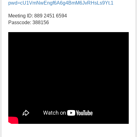
pwd=cU1VmNwEngf6A6g4BmM6JvRHsLs9Yt.1
Meeting ID: 889 2451 6594
Passcode: 388156