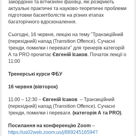
закордонні та вітчизняні фахівці, які розкриють
актуальні практичні та науково-теоретичні проблеми
підготовки баскетболістів на різних етапах
багаторічного вдосконалення.
Сьогодні, 16 червня, лекцію на тему "Транзиційний
(перехідний) напад (Transition Offence). Сучасні
тренди, помилки і переваги" для тренерів категорій
А та PRO прочитає
Євгеній Ісаков
. Початок лекції о
11:00
Тренерські курси ФБУ
16 червня (вівторок)
11.00 – 12:30 –
Євгеній Ісаков
– Транзиційний
(перехідний) напад (Transition Offence). Сучасні
тренди, помилки і переваги.
(категорія А та PRO)
.
Посилання на конференцію
Zoom
–
https://us02web.zoom.us/j/88924516594?