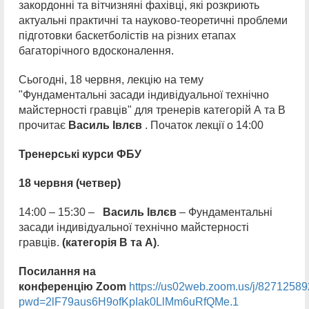
закордонні та вітчизняні фахівці, які розкриють
актуальні практичні та науково-теоретичні проблеми
підготовки баскетболістів на різних етапах
багаторічного вдосконалення.
Сьогодні, 18 червня, лекцію на тему
"Фундаментальні засади індивідуальної технічно
майстерності гравців" для тренерів категорій А та В
прочитає
Василь Івлєв
. Початок лекції о 14:00
Тренерські курси ФБУ
18 червня (четвер)
14:00 – 15:30 –
Василь Івлєв
– Фундаментальні
засади індивідуальної технічно майстерності
гравців.
(категорія B та A)
.
Посилання на
конференцію Zoom
https://us02web.zoom.us/j/8271258
pwd=2lF79aus6H9ofKpIak0LlMm6uRfQMe.1