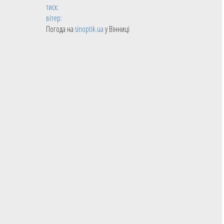
тиск:
вітер:
Погода на
sinoptik.ua
у Вінниці