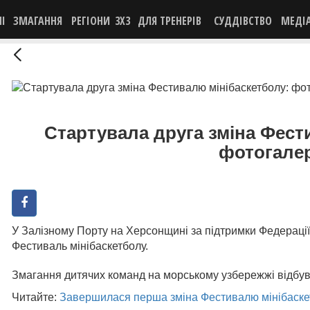
НІ
ЗМАГАННЯ
РЕГІОНИ
3X3
ДЛЯ ТРЕНЕРІВ
СУДДІВСТВО
МЕДІ
Стартувала друга зміна Фест
фотогале
У Залізному Порту на Херсонщині за підтримки Федерації
Фестиваль мінібаскетболу.
Змагання дитячих команд на морському узбережжі відбув
Читайте:
Завершилася перша зміна Фестивалю мінібаске