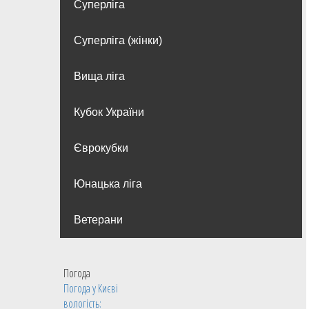
Суперліга
Суперліга (жінки)
Вища лiга
Кубок України
Єврокубки
Юнацька ліга
Ветерани
Погода
Погода у
Києві
вологість: