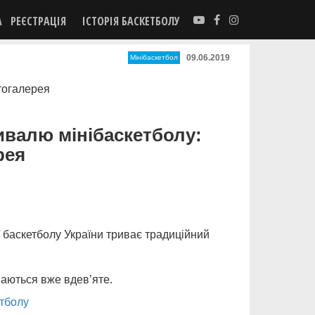
А
РЕЄСТРАЦІЯ
ІСТОРІЯ БАСКЕТБОЛУ
09.06.2019
Мінібаскетбол
ивалю мінібаскетболу:
рея
 баскетболу України триває традиційний
аються вже вдев’яте.
тболу