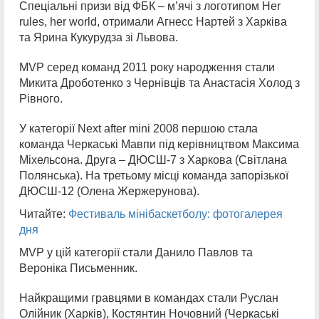
Спеціальні призи від ФБК – м’ячі з логотипом Her
rules, her world, отримали Агнесс Нартей з Харківа
та Ярина Кукурудза зі Львова.
MVP серед команд 2011 року народження стали
Микита Дроботенко з Чернівців та Анастасія Холод з
Рівного.
У категорії Next after mini 2008 першою стала
команда Черкаські Мавпи під керівництвом Максима
Міхельсона. Друга – ДЮСШ-7 з Харкова (Світлана
Полянська). На третьому місці команда запорізької
ДЮСШ-12 (Олена Жержерунова).
Читайте:
Фестиваль мінібаскетболу: фотогалерея
дня
MVP у цій категорії стали Данило Павлов та
Вероніка Письменник.
Найкращими гравцями в командах стали Руслан
Олійник (Харків), Костянтин Ночовний (Черкаські