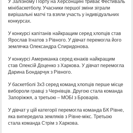
У Залізному Порту на Херсонщині триває Фестиваль
мінібаскетболу. Учасники першої зміни зіграли
вирішальні матчі та взяли участь у індивідуальних
конкурсах.
У конкурсі капітанів найкращим серед хлопців став
Ярослав Ігнатов з Рівного. У дівчат перемогла його
землячка Олександра Спиридонова.
У конкурсі Американка серед юнаків найкращим
став Олексій Доценко з Харкова. У дівчат перемогла
Дарина Бондарчук з Рівного.
У баскетболі 3х3 серед команд хлопців перше місце
вибороли гравці з Чернівців. Другою стала команда
Запоріжжя, а третьою – МОБІ з Броварів.
У дівчат у цій категорії перемогла команда БК Рівне,
яка випередила земляків з Рівне-мікс. Третьою
стала команда Стрім з Харкова.