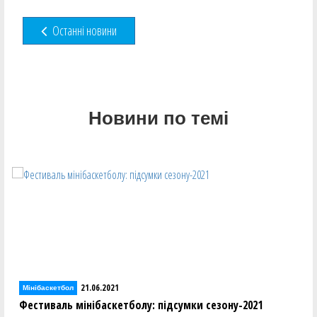
Останні новини
Новини по темі
17.06.2021
Мінібаскетбол
1
У Залізному Порту відбувся другий кемп для молод