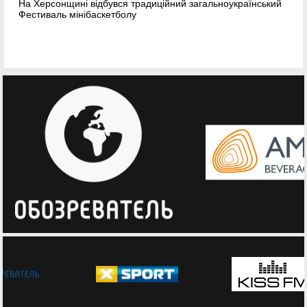
баскетбольних суддів
нський
Молоді арбітри брали участь у Фестивалі мінібаскетбол