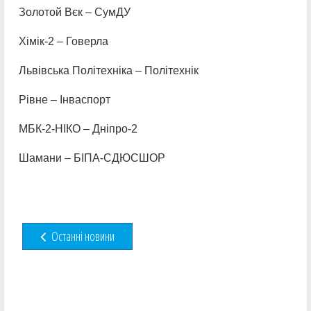
Золотой Вєк – СумДУ
Хімік-2 – Говерла
Львівська Політехніка – Політехнік
Рівне – Інваспорт
МБК-2-НІКО – Дніпро-2
Шамани – БІПА-СДЮСШОР
Останні новини