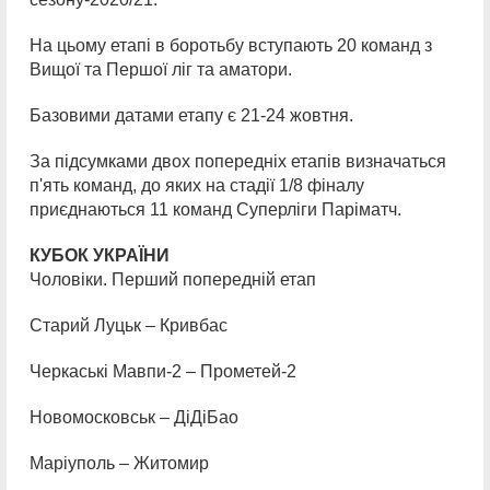
На цьому етапі в боротьбу вступають 20 команд з
Вищої та Першої ліг та аматори.
Базовими датами етапу є 21-24 жовтня.
За підсумками двох попередніх етапів визначаться
п'ять команд, до яких на стадії 1/8 фіналу
приєднаються 11 команд Суперліги Паріматч.
КУБОК УКРАЇНИ
Чоловіки. Перший попередній етап
Старий Луцьк – Кривбас
Черкаські Мавпи-2 – Прометей-2
Новомосковськ – ДіДіБао
Маріуполь – Житомир