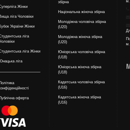
м.
збірна
Суперліга Жінки
Національна жiноча збірна
Вища лiга Чоловіки
Молодіжна чоловіча збірна
Кубок України Жінки
(U20)
Дл
Студентська ліга
Молодіжна жіноча збірна
По
Чоловiки
(U20)
м.
Студентська ліга Жінки
Юніорська чоловіча збірна
(U18)
Юнацька ліга
М
Юніорська жіноча збірна
(U18)
Кадетська чоловіча збірна
Політика
(U16)
конфіденційності
Кадетська жіноча збірна
Публічна оферта
(U16)