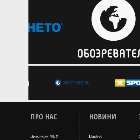
передсезонних матчах НБА
Українці результативно розпочали
підготовку до старту сезону НБА
ПРО НАС
НОВИНИ
Виконком ФБУ
Basket