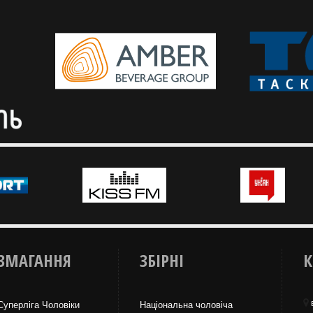
португальці вболівали 
Слідкуй за баскетбольними
України
чемпіонатами у додатку ФБУ для
Тренер чоловічої збірної
iPhone та Android
17 прокоментував висту
на чемпіонаті Європи з 
3х3
ЗМАГАННЯ
ЗБІРНІ
К
Суперліга Чоловіки
Національна чоловіча