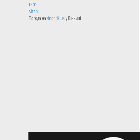
тиск:
вітер:
Погода на
sinoptik.ua
у Вінниці
05.10.2021
Чоловічі збірні
Михайлюк та Лень допомогли
своїм клубам перемогти в