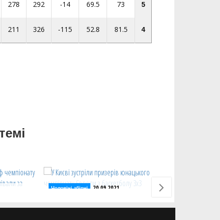
278
292
-14
69.5
73
5
211
326
-115
52.8
81.5
4
темі
20.09.2021
Чоловічі збірні
Чоловічі збірні
У Києві зустріли призерів
Срібний фін
плей-оф
юнацького чемпіонату Європи з
17 на ЄвроБа
ть
баскетболу 3х3
фотогалере