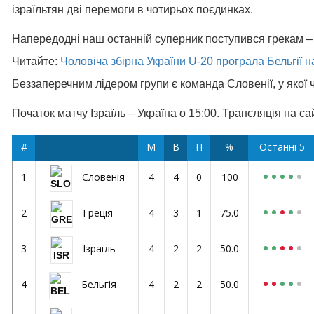
ізраїльтян дві перемоги в чотирьох поєдинках.
Напередодні наш останній суперник поступився грекам – 
Читайте:
Чоловіча збірна України U-20 програла Бельгії 
Беззаперечним лідером групи є команда Словенії, у якої 
Початок матчу Ізраїль – Україна о 15:00. Трансляція на са
#
М
В
П
%
Останні 5
1
4
4
0
100
Словенія
2
4
3
1
75.0
Греція
3
4
2
2
50.0
Ізраїль
4
4
2
2
50.0
Бельгія