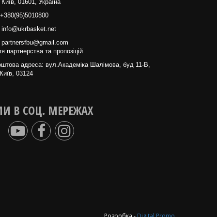
 Київ, 01601, Україна
+380(95)5010800
info@ukrbasket.net
partnersfbu@gmail.com
я партнерства та пропозіцій
штова адреса: вул.Академіка Шалімова, буд 11-В,
Київ, 03124
И В СОЦ. МЕРЕЖАХ
Розробка -
Digital Promo