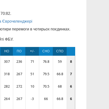
70:82.
на Єврочеленджері
чотири перемоги в чотирьох поєдинках.
йті ФБУ.
НО
ПО
+/-
СНО
СПО
307
236
71
76.8
59
8
318
267
51
79.5
66.8
7
282
272
10
70.5
68
6
264
267
-3
66
66.8
6