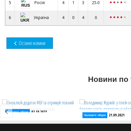
5
4
1
3
25.0
Росія
6
4
0
4
0
Україна
Останні новини
Новини по 
02.10.2021
Чоловічі збірні
21.09.2021
Чоловічі збірні
Оновлюй додаток ФБУ та
Володимир Журжій: у 
отримуй повний вибір новин і
чемпіонату Європи наві
статистики змагань