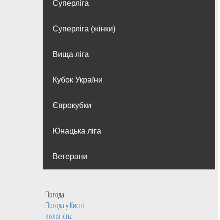
Суперліга
Суперліга (жінки)
Вища лiга
Кубок України
Єврокубки
Юнацька ліга
Ветерани
Погода
Погода у
Києві
вологість: