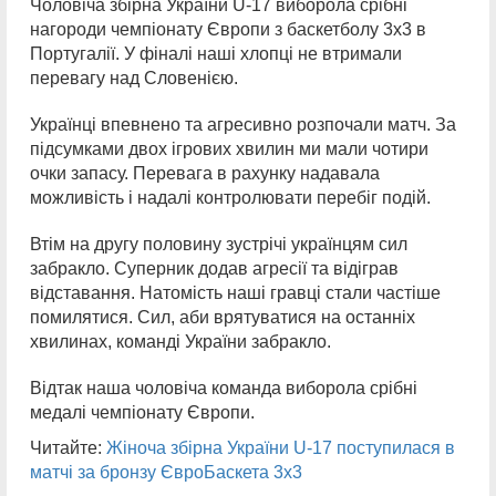
Чоловіча збірна України U-17 виборола срібні
нагороди чемпіонату Європи з баскетболу 3х3 в
Португалії. У фіналі наші хлопці не втримали
перевагу над Словенією.
Українці впевнено та агресивно розпочали матч. За
підсумками двох ігрових хвилин ми мали чотири
очки запасу. Перевага в рахунку надавала
можливість і надалі контролювати перебіг подій.
Втім на другу половину зустрічі українцям сил
забракло. Суперник додав агресії та відіграв
відставання. Натомість наші гравці стали частіше
помилятися. Сил, аби врятуватися на останніх
хвилинах, команді України забракло.
Відтак наша чоловіча команда виборола срібні
медалі чемпіонату Європи.
Читайте:
Жіноча збірна України U-17 поступилася в
матчі за бронзу ЄвроБаскета 3х3