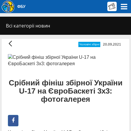
ФБУ
Всі категорії новин
20.09.2021
Чоловічі збірні
Срібний фініш збірної України
U-17 на ЄвроБаскеті 3х3:
фотогалерея