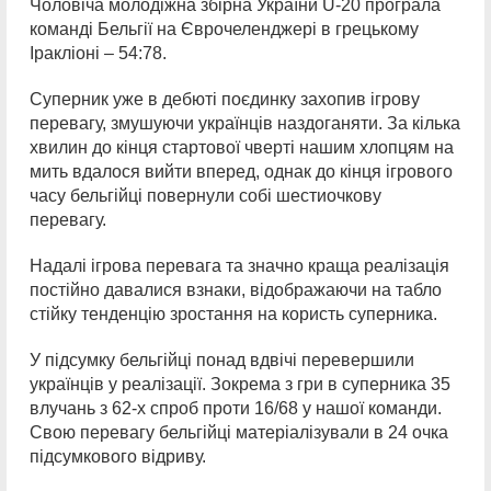
Чоловіча молодіжна збірна України U-20 програла
команді Бельгії на Єврочеленджері в грецькому
Іракліоні – 54:78.
Суперник уже в дебюті поєдинку захопив ігрову
перевагу, змушуючи українців наздоганяти. За кілька
хвилин до кінця стартової чверті нашим хлопцям на
мить вдалося вийти вперед, однак до кінця ігрового
часу бельгійці повернули собі шестиочкову
перевагу.
Надалі ігрова перевага та значно краща реалізація
постійно давалися взнаки, відображаючи на табло
стійку тенденцію зростання на користь суперника.
У підсумку бельгійці понад вдвічі перевершили
українців у реалізації. Зокрема з гри в суперника 35
влучань з 62-х спроб проти 16/68 у нашої команди.
Свою перевагу бельгійці матеріалізували в 24 очка
підсумкового відриву.