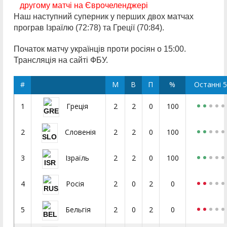
другому матчі на Єврочеленджері
Наш наступний суперник у перших двох матчах
програв Ізраїлю (72:78) та Греції (70:84).
Початок матчу українців проти росіян о 15:00.
Трансляція на сайті ФБУ.
#
М
В
П
%
Останні 5
1
2
2
0
100
Греція
2
2
2
0
100
Словенія
3
2
2
0
100
Ізраїль
4
2
0
2
0
Росія
5
2
0
2
0
Бельгія