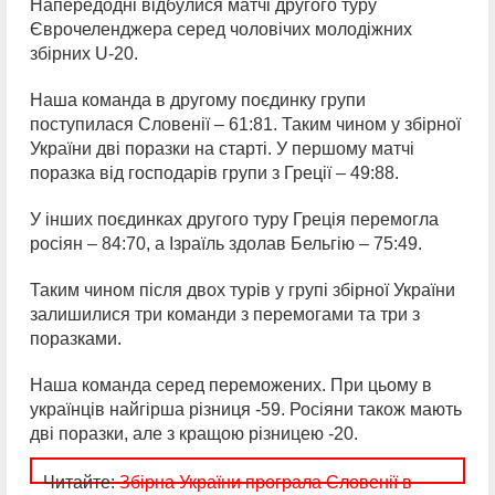
Напередодні відбулися матчі другого туру
Єврочеленджера серед чоловічих молодіжних
збірних U-20.
Наша команда в другому поєдинку групи
поступилася Словенії – 61:81. Таким чином у збірної
України дві поразки на старті. У першому матчі
поразка від господарів групи з Греції – 49:88.
У інших поєдинках другого туру Греція перемогла
росіян – 84:70, а Ізраїль здолав Бельгію – 75:49.
Таким чином після двох турів у групі збірної України
залишилися три команди з перемогами та три з
поразками.
Наша команда серед переможених. При цьому в
українців найгірша різниця -59. Росіяни також мають
дві поразки, але з кращою різницею -20.
Читайте:
Збірна України програла Словенії в