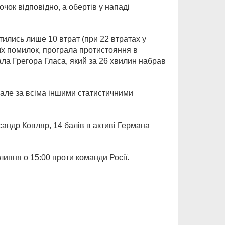
очок відповідно, а обертів у нападі
тились лише 10 втрат (при 22 втратах у
оїх помилок, програла протистояння в
мала Грегора Гласа, який за 26 хвилин набрав
 але за всіма іншими статистичними
сандр Ковляр, 14 балів в активі Германа
 липня о 15:00 проти команди Росії.