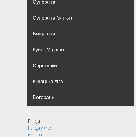
Суперліга
Суперліга (жінки)
Вища лiга
Кубок України
Єврокубки
Юнацька ліга
Ветерани
Погода
Погода у
Києві
вологість: