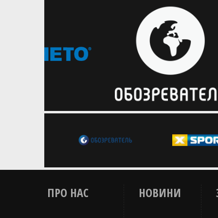
своїм клубам перемогти в
передсезонних матчах НБА
Українці результативно розпочали
підготовку до старту сезону НБА
ПРО НАС
НОВИНИ