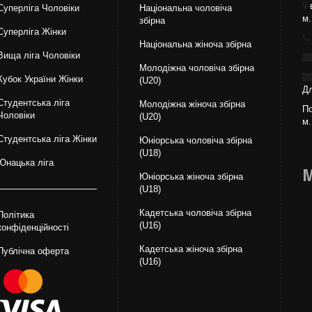
Суперліга Чоловіки
Національна чоловіча
м.
збірна
Суперліга Жінки
Національна жiноча збірна
Вища лiга Чоловіки
Молодіжна чоловіча збірна
Кубок України Жінки
(U20)
Дл
Студентська ліга
Молодіжна жіноча збірна
По
Чоловiки
(U20)
м.
Студентська ліга Жінки
Юніорська чоловіча збірна
(U18)
Юнацька ліга
М
Юніорська жіноча збірна
(U18)
Кадетська чоловіча збірна
Політика
(U16)
конфіденційності
Кадетська жіноча збірна
Публічна оферта
(U16)