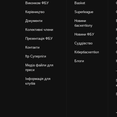
Виконком ФБУ
Basket
Керівництво
Superleague
Документи
Новини
баскетболу
Колективні члени
Новини ФБУ
Презентація ФБУ
Суддівство
Контакти
Кібербаскетбол
ftp Суперліги
Блоги
Медіа файли для
преси
Інформація для
клубів