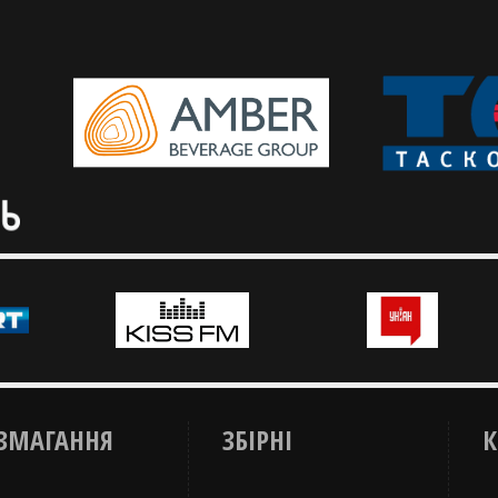
чемпіонату Європи наві
статистики змагань
португальці вболівали 
Слідкуй за баскетбольними
України
чемпіонатами у додатку ФБУ для
Тренер чоловічої збірної
iPhone та Android
17 прокоментував висту
на чемпіонаті Європи з 
3х3
ЗМАГАННЯ
ЗБІРНІ
К