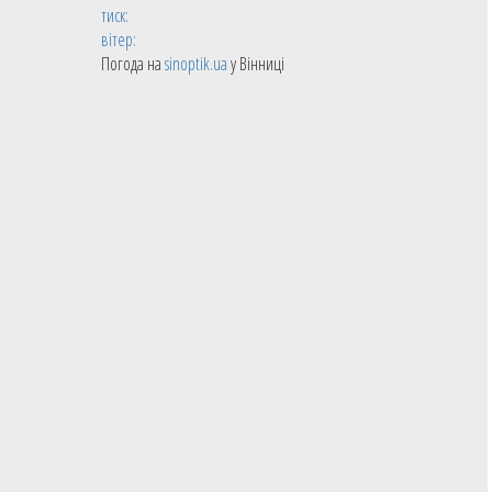
тиск:
вітер:
Погода на
sinoptik.ua
у Вінниці