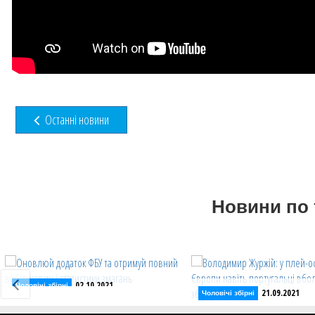
Останні новини
Новини по 
02.10.2021
Чоловічі збірні
21.09.2021
Чоловічі збірні
Оновлюй додаток ФБУ та
Володимир Журжій: у 
отримуй повний вибір новин і