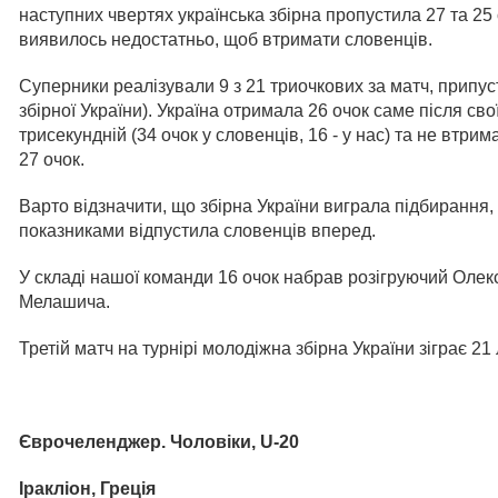
наступних чвертях українська збірна пропустила 27 та 25 
виявилось недостатньо, щоб втримати словенців.
Суперники реалізували 9 з 21 триочкових за матч, припус
збірної України). Україна отримала 26 очок саме після св
трисекундній (34 очок у словенців, 16 - у нас) та не втри
27 очок.
Варто відзначити, що збірна України виграла підбирання,
показниками відпустила словенців вперед.
У складі нашої команди 16 очок набрав розігруючий Олек
Мелашича.
Третій матч на турнірі молодіжна збірна України зіграє 21
Єврочеленджер. Чоловіки, U-20
Іракліон, Греція