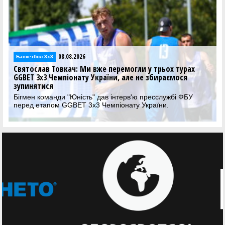
08.08.2026
Баскетбол 3х3
Святослав Товкач: Ми вже перемогли у трьох турах
GGBET 3х3 Чемпіонату України, але не збираємося
зупинятися
Бігмен команди "Юність" дав інтерв'ю пресслужбі ФБУ
перед етапом GGBET 3х3 Чемпіонату України.