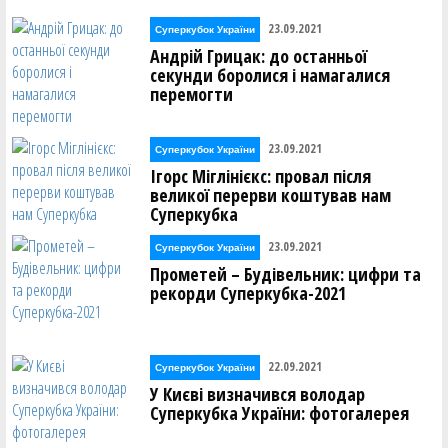
23.09.2021
Суперкубок України
Андрій Грицак: до останньої
секунди боролися і намагалися
перемогти
23.09.2021
Суперкубок України
Ігорс Міглінієкс: провал після
великої перерви коштував нам
Суперкубка
23.09.2021
Суперкубок України
Прометей – Будівельник: цифри та
рекорди Суперкубка-2021
22.09.2021
Суперкубок України
У Києві визначився володар
Суперкубка України: фотогалерея