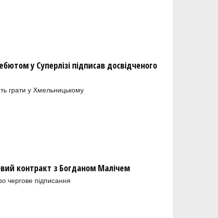
бютом у Суперлізі підписав досвідченого
ть грати у Хмельницькому
новий контракт з Богданом Малічем
ро чергове підписання