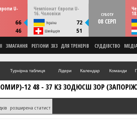
13:30
14:30
ерпня
ПʼЯТНИЦЮ
07 серпня
СУБО
вропи U-
Чемпіонат Європи U-
Че
мунія
Скоп'є, Пів. Македонія
16. Чоловіки
18
СУБОТУ
08 СЕРП
ИКА
СТАТИСТИКА
66
72
я
Україна
НА
НОВИНА
46
51
О
Швейцарія
ВІДЕО
НІ
ЗМАГАННЯ
РЕГІОНИ
3X3
ДЛЯ ТРЕНЕРІВ
СУДДІВСТВО
МЕДІ
Турнірна таблиця
Лідери
Календар
Команди
Г
ИР)-12 48 - 37 КЗ ЗОДЮСШ ЗОР (ЗАПОРІЖ
дків
розширена статист