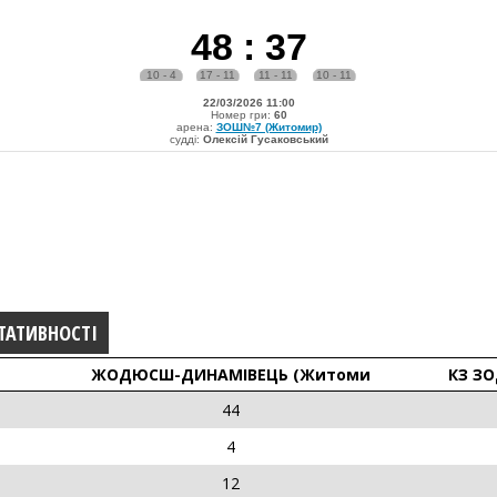
48
:
37
10 - 4
17 - 11
11 - 11
10 - 11
22/03/2026 11:00
Номер гри:
60
арена:
ЗОШ№7 (Житомир)
судді:
Олексій Гусаковський
ТАТИВНОСТІ
ЖОДЮСШ-ДИНАМІВЕЦЬ (Житоми
КЗ ЗО
44
4
12