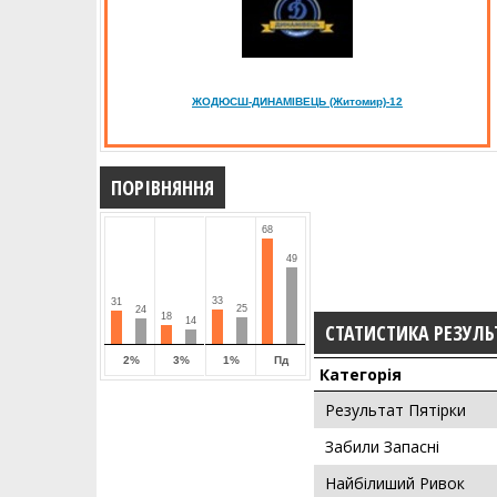
ЖОДЮСШ-ДИНАМІВЕЦЬ (Житомир)-12
ПОРІВНЯННЯ
68
49
33
31
25
24
18
14
СТАТИСТИКА РЕЗУЛЬ
2%
3%
1%
Пд
Категорія
Результат Пятірки
Забили Запасні
Найбілиший Ривок