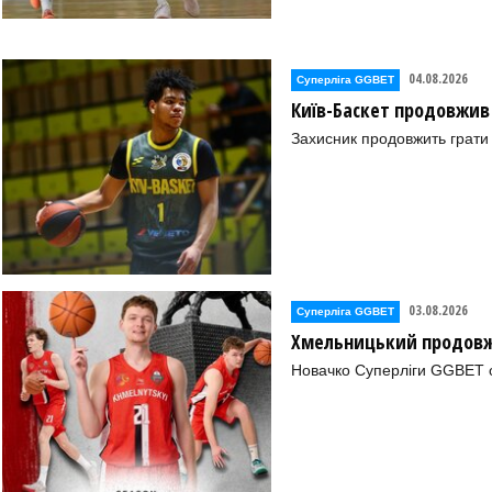
04.08.2026
Суперліга GGBET
Київ-Баскет продовжив
Захисник продовжить грати 
03.08.2026
Суперліга GGBET
Хмельницький продовж
Новачко Суперліги GGBET о