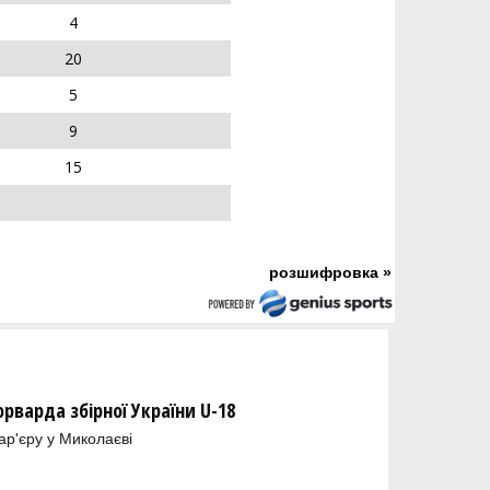
4
20
5
9
15
розшифровка »
орварда збірної України U-18
ар'єру у Миколаєві