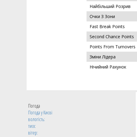
Найбільший Розрив
Очки З Зони
Fast Break Points
Second Chance Points
Points From Turnovers
Зміни Лідера
Нічийний Рахунок
Погода
Погода у
Києві
вологість:
тиск:
вітер: