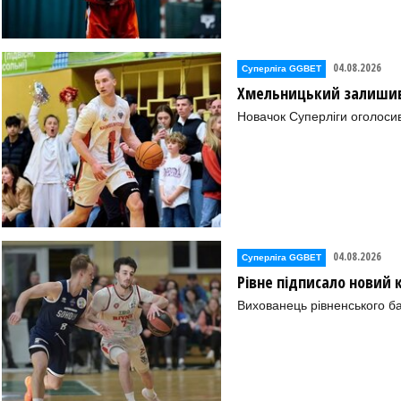
04.08.2026
Суперліга GGBET
Хмельницький залишив 
Новачок Суперліги оголоси
04.08.2026
Суперліга GGBET
Рівне підписало новий
Вихованець рівненського ба