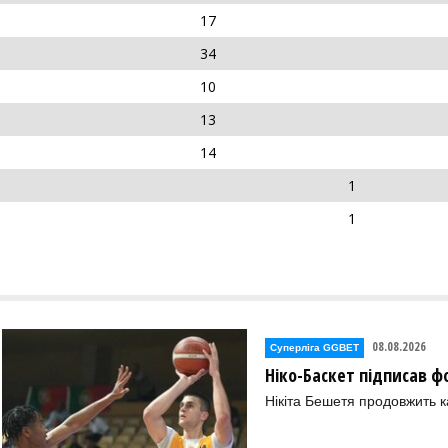
17
34
10
13
14
1
1
08.08.2026
Суперліга GGBET
Ніко-Баскет підписав ф
Нікіта Бешетя продовжить к