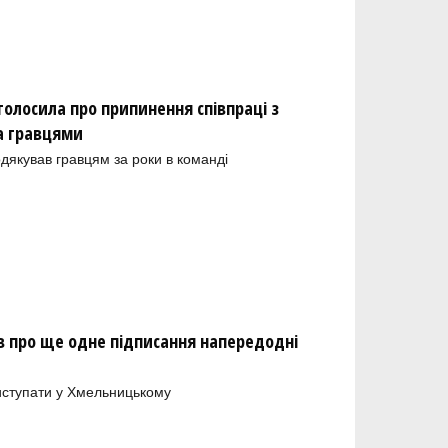
олосила про припинення співпраці з
а гравцями
одякував гравцям за роки в команді
 про ще одне підписання напередодні
иступати у Хмельницькому