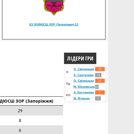
КЗ ЗОДЮСШ ЗОР (Запоріжжя)-12
ЛІДЕРИ ГРИ
О. Свінціцька
21
О
А. Санталова
14
О. Свінціцька
27
Пд
М. Юхновська
10
А. Костюкова
5
РП
М. Фільчак
3
ДЮСШ ЗОР (Запоріжжя)
29
8
6