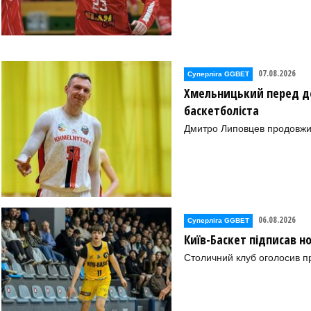
07.08.2026
Суперліга GGBET
Хмельницький перед де
баскетболіста
Дмитро Липовцев продовжи
06.08.2026
Суперліга GGBET
Київ-Баскет підписав 
Столичний клуб оголосив п