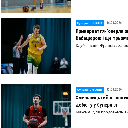
06.08.2026
Суперліга GGBET
Прикарпаття-Говерла ог
Кабацюрою і ще трьом
Клуб з Івано-Франківська п
05.08.2026
Суперліга GGBET
Хмельницький оголосив
дебюту у Суперлізі
Максим Гуля продовжить в