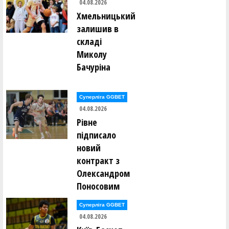
04.08.2026
Хмельницький
залишив в
складі
Миколу
Бачуріна
Суперліга GGBET
04.08.2026
Рівне
підписало
новий
контракт з
Олександром
Поносовим
Суперліга GGBET
04.08.2026