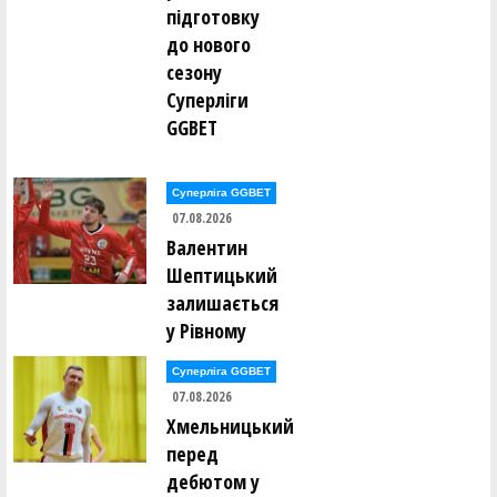
підготовку
до нового
сезону
Суперліги
GGBET
Суперліга GGBET
07.08.2026
Валентин
Шептицький
залишається
у Рівному
Суперліга GGBET
07.08.2026
Хмельницький
перед
дебютом у