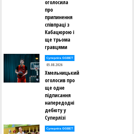
оголосила
про
припинення
співпраці з
Кабацюрою і
ще трьома
гравцями
Суперліга GGBET
05.08.2026
Хмельницький
оголосив про
ще одне
підписання
напередодні
дебюту у
Суперлізі
Суперліга GGBET