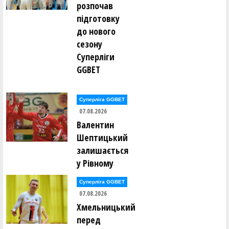
розпочав
підготовку
до нового
сезону
Суперліги
GGBET
Суперліга GGBET
07.08.2026
Валентин
Шептицький
залишається
у Рівному
Суперліга GGBET
07.08.2026
Хмельницький
перед