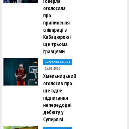
Говерла
оголосила
про
припинення
співпраці з
Кабацюрою і
ще трьома
гравцями
Суперліга GGBET
05.08.2026
Хмельницький
оголосив про
ще одне
підписання
напередодні
дебюту у
Суперлізі