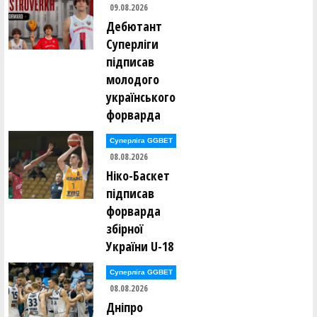
09.08.2026
Дебютант
Суперліги
підписав
молодого
українського
форварда
Суперліга GGBET
08.08.2026
Ніко-Баскет
підписав
форварда
збірної
України U-18
Суперліга GGBET
08.08.2026
Дніпро