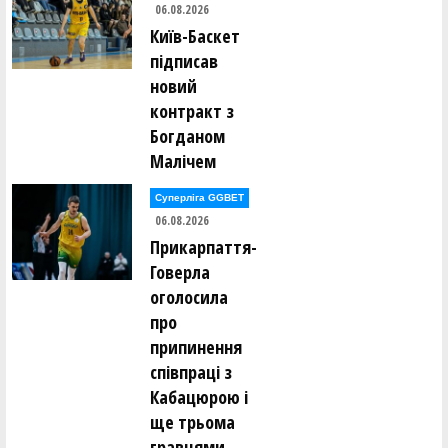
06.08.2026
Київ-Баскет
підписав
новий
контракт з
Богданом
Малічем
Суперліга GGBET
06.08.2026
Прикарпаття-
Говерла
оголосила
про
припинення
співпраці з
Кабацюрою і
ще трьома
гравцями