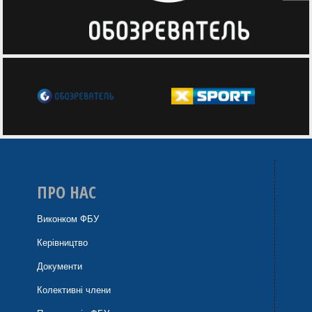
ПРО НАС
Виконком ФБУ
Керівництво
Документи
Колективні члени