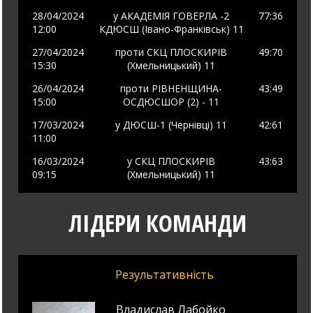
28/04/2024
у
АКАДЕМІЯ ГОВЕРЛА -2
77
:36
12:00
КДЮСШ (Івано-Франківськ) 11
27/04/2024
проти
СКЦ ПЛОСКИРІВ
49
:70
15:30
(Хмельницький) 11
26/04/2024
проти
РІВНЕНЩИНА-
43
:49
15:00
ОСДЮСШОР (2) - 11
17/03/2024
у
ДЮСШ-1 (Чернівці) 11
42
:61
11:00
16/03/2024
у
СКЦ ПЛОСКИРІВ
43
:63
09:15
(Хмельницький) 11
ЛІДЕРИ КОМАНДИ
Результативність
Владислав Лабойко