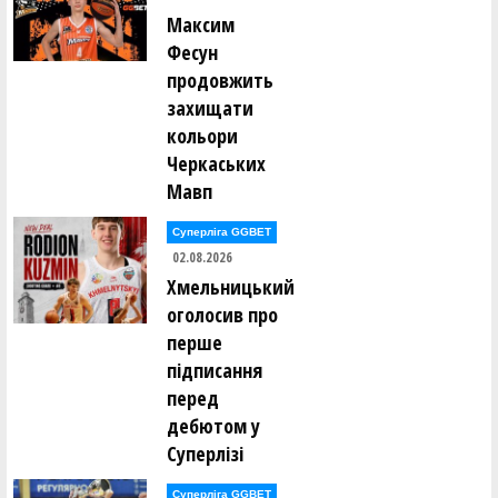
Максим
Фесун
продовжить
захищати
кольори
Черкаських
Мавп
Суперліга GGBET
02.08.2026
Хмельницький
оголосив про
перше
підписання
перед
дебютом у
Суперлізі
Суперліга GGBET