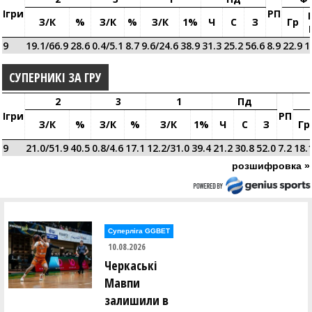
Ігри
РП
З/к
%
З/к
%
З/к
1%
Ч
С
З
Гр
9
19.1/66.9
28.6
0.4/5.1
8.7
9.6/24.6
38.9
31.3
25.2
56.6
8.9
22.9
1
СУПЕРНИКІ ЗА ГРУ
2
3
1
Пд
Ігри
РП
З/к
%
З/к
%
З/к
1%
Ч
С
З
Гр
9
21.0/51.9
40.5
0.8/4.6
17.1
12.2/31.0
39.4
21.2
30.8
52.0
7.2
18.
розшифровка »
Суперліга GGBET
10.08.2026
Черкаські
Мавпи
залишили в