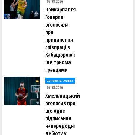
06.08.2026
Прикарпаття-
Говерла
оголосила
про
припинення
співпраці з
Кабацюрою і
ще трьома
гравцями
Суперліга GGBET
05.08.2026
Хмельницький
оголосив про
ще одне
підписання
напередодні
дебюту у