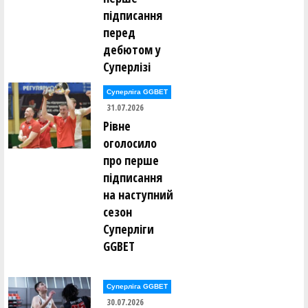
підписання
перед
дебютом у
Суперлізі
Суперліга GGBET
31.07.2026
Рівне
оголосило
про перше
підписання
на наступний
сезон
Суперліги
GGBET
Суперліга GGBET
30.07.2026