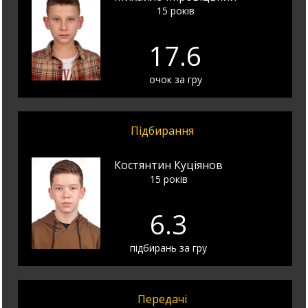
15 років
17.6
очок за гру
Підбирання
Костянтин Куціянов
15 років
6.3
підбирань за гру
Передачі