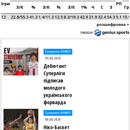
Ігри
РП
З/к
%
З/к
%
З/к
1%
Ч
С
З
Гр
12
22.8/55.3
41.3
1.4/11.3
12.5
8.3/19.3
42.9
21.9
32.4
54.3
5.1
15.
розшифровка »
Суперліга GGBET
09.08.2026
Дебютант
Суперліги
підписав
молодого
українського
форварда
Суперліга GGBET
08.08.2026
Ніко-Баскет