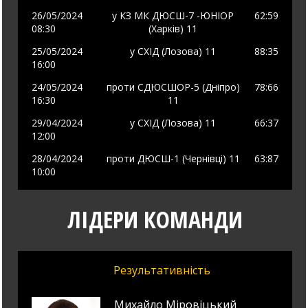
26/05/2024
у
КЗ МК ДЮСШ-7 -ЮНІОР
62
:59
08:30
(Харків) 11
25/05/2024
у
СХІД (Лозова) 11
88
:35
16:00
24/05/2024
проти
СДЮСШОР-5 (Дніпро)
78
:66
16:30
11
29/04/2024
у
СХІД (Лозова) 11
66
:37
12:00
28/04/2024
проти
ДЮСШ-1 (Чернівці) 11
63
:87
10:00
ЛІДЕРИ КОМАНДИ
Результативність
Михайло Міровіцький