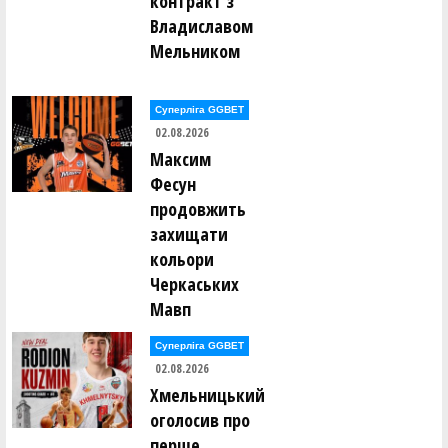
контракт з
Владиславом
Мельником
Суперліга GGBET
02.08.2026
Максим
Фесун
продовжить
захищати
кольори
Черкаських
Мавп
Суперліга GGBET
02.08.2026
Хмельницький
оголосив про
перше