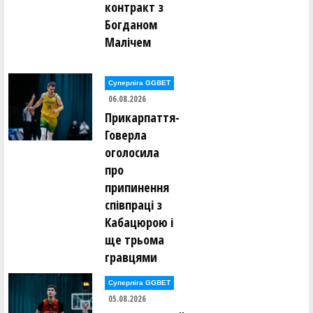
контракт з
Богданом
Малічем
Суперліга GGBET
06.08.2026
Прикарпаття-
Говерла
оголосила
про
припинення
співпраці з
Кабацюрою і
ще трьома
гравцями
Суперліга GGBET
05.08.2026