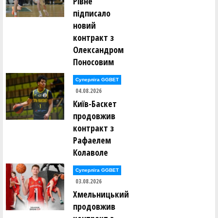
Рівне
підписало
новий
контракт з
Олександром
Поносовим
Суперліга GGBET
04.08.2026
Київ-Баскет
продовжив
контракт з
Рафаелем
Колаволе
Суперліга GGBET
03.08.2026
Хмельницький
продовжив