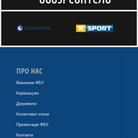
ПРО НАС
Виконком ФБУ
Керівництво
Документи
Колективні члени
Презентація ФБУ
Контакти