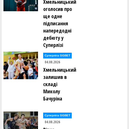
Хмельницький
оголосив про
ще одне
підписання
напередодні
дебюту у
Суперлізі
Суперліга GGBET
04.08.2026
Хмельницький
залишив в
складі
Миколу
Бачуріна
Суперліга GGBET
04.08.2026