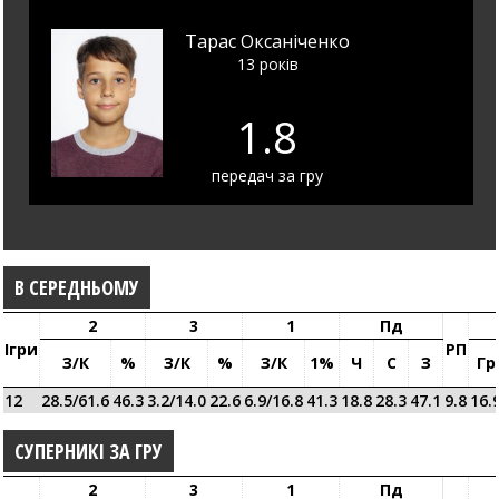
Тарас Оксаніченко
13 років
1.8
передач за гру
В СЕРЕДНЬОМУ
2
3
1
Пд
Ігри
РП
З/к
%
З/к
%
З/к
1%
Ч
С
З
Гр
12
28.5/61.6
46.3
3.2/14.0
22.6
6.9/16.8
41.3
18.8
28.3
47.1
9.8
16.
СУПЕРНИКІ ЗА ГРУ
2
3
1
Пд