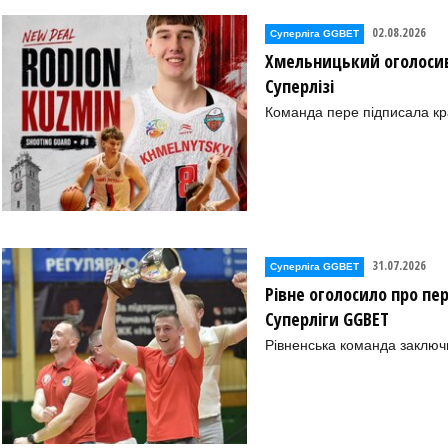
02.08.2026
Суперліга GGBET
Хмельницький оголосив
Суперлізі
Команда пере підписала к
31.07.2026
Суперліга GGBET
Рівне оголосило про пе
Суперліги GGBET
Рівненська команда заключ