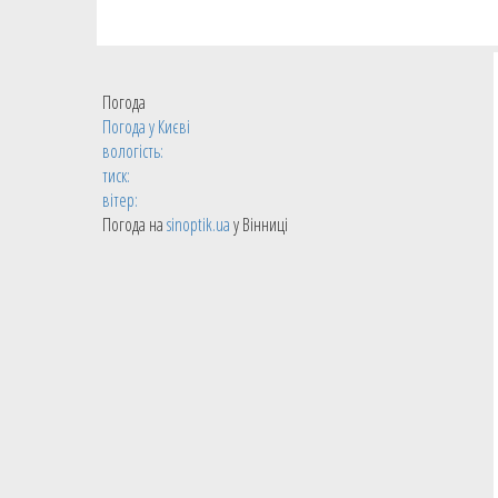
Погода
Погода у
Києві
вологість:
тиск:
вітер:
Погода на
sinoptik.ua
у Вінниці