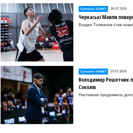
30.07.2026
Суперліга GGBET
Черкаські Мавпи повер
Богдан Толмачов став нова
29.07.2026
Суперліга GGBET
Володимир Решетник п
Соколів
Наставник продовжить допо