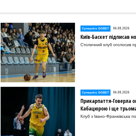
06.08.2026
Суперліга GGBET
Київ-Баскет підписав 
Столичний клуб оголосив п
06.08.2026
Суперліга GGBET
Прикарпаття-Говерла ог
Кабацюрою і ще трьом
Клуб з Івано-Франківська п