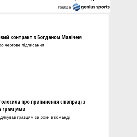
новий контракт з Богданом Малічем
ро чергове підписання
олосила про припинення співпраці з
а гравцями
одякував гравцям за роки в команді