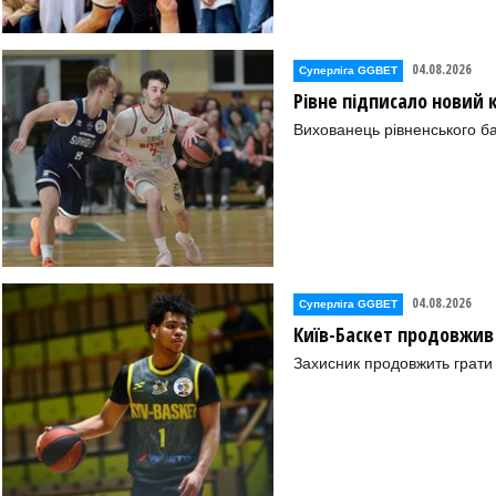
04.08.2026
Суперліга GGBET
Рівне підписало новий
Вихованець рівненського ба
04.08.2026
Суперліга GGBET
Київ-Баскет продовжив
Захисник продовжить грати 