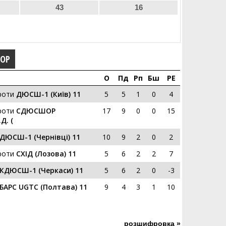
43
16
ГОР
О
Пд
Рп
Бш
РЕ
роти
ДЮСШ-1 (Київ) 11
5
5
1
0
4
роти
СДЮСШОР
17
9
0
0
15
Д. (
ДЮСШ-1 (Чернівці) 11
10
9
2
0
2
роти
СХІД (Лозова) 11
5
6
2
2
7
КДЮСШ-1 (Черкаси) 11
5
6
2
0
-3
БАРС UGTC (Полтава) 11
9
4
3
1
10
розшифровка »