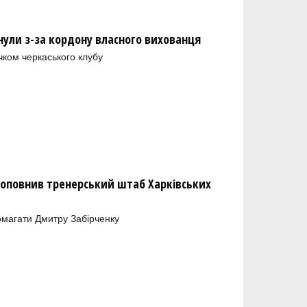
нули з-за кордону власного вихованця
чком черкаського клубу
оповнив тренерський штаб Харківських
магати Дмитру Забірченку