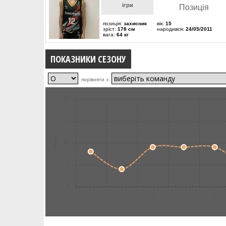
ігри
Позиція
позиція:
захисник
вік:
15
зріст:
178 см
народився:
24/05/2011
вага:
64 кг
ПОКАЗНИКИ СЕЗОНУ
порівняти з:
20
15
Очки
10
5
0
1
2
3
4
5