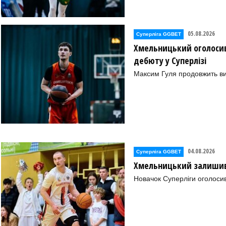
05.08.2026
Суперліга GGBET
Хмельницький оголосив
дебюту у Суперлізі
Максим Гуля продовжить в
04.08.2026
Суперліга GGBET
Хмельницький залишив 
Новачок Суперліги оголоси