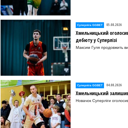
05.08.2026
Суперліга GGBET
Хмельницький оголосив
дебюту у Суперлізі
Максим Гуля продовжить в
04.08.2026
Суперліга GGBET
Хмельницький залишив 
Новачок Суперліги оголоси