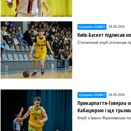
06.08.2026
Суперліга GGBET
Київ-Баскет підписав 
Столичний клуб оголосив п
06.08.2026
Суперліга GGBET
Прикарпаття-Говерла ог
Кабацюрою і ще трьом
Клуб з Івано-Франківська п