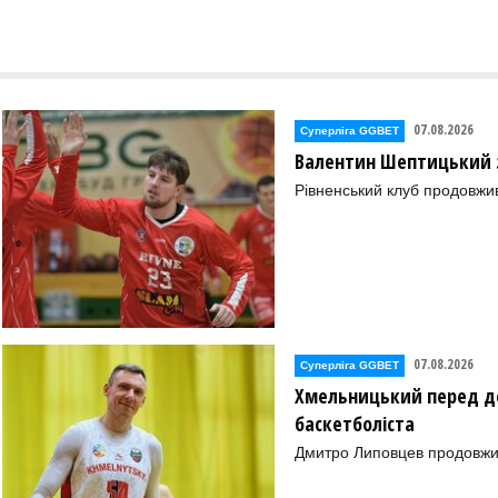
07.08.2026
Суперліга GGBET
Валентин Шептицький 
Рівненський клуб продовжи
07.08.2026
Суперліга GGBET
Хмельницький перед де
баскетболіста
Дмитро Липовцев продовжи