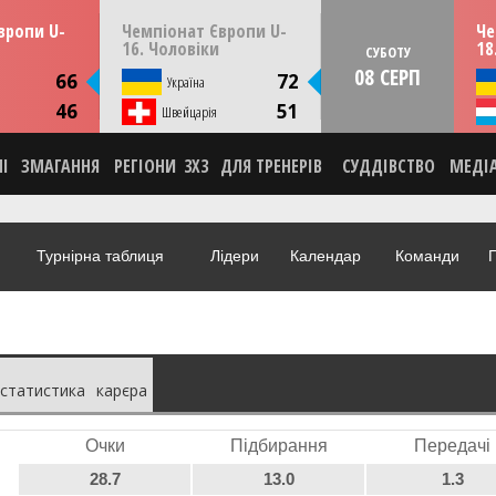
13:30
14:30
ерпня
ПʼЯТНИЦЮ
07 серпня
СУБО
вропи U-
Чемпіонат Європи U-
Че
мунія
Скоп'є, Пів. Македонія
16. Чоловіки
18
СУБОТУ
08 СЕРП
ИКА
СТАТИСТИКА
66
72
я
Україна
НА
НОВИНА
46
51
О
Швейцарія
ВІДЕО
НІ
ЗМАГАННЯ
РЕГІОНИ
3X3
ДЛЯ ТРЕНЕРІВ
СУДДІВСТВО
МЕДІ
Турнірна таблиця
Лідери
Календар
Команди
Г
статистика
карєра
Очки
Підбирання
Передачі
28.7
13.0
1.3