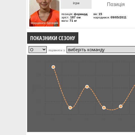
ігри
Позиція
позиція:
форвард
вік:
15
зріст:
187 см
народився:
09/05/2011
вага:
71 кг
ПОКАЗНИКИ СЕЗОНУ
порівняти з:
50
40
Очки
30
20
10
1
2
3
4
5