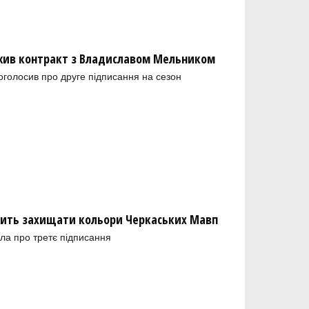
ив контракт з Владиславом Мельником
голосив про друге підписання на сезон
ить захищати кольори Черкаських Мавп
ла про третє підписання