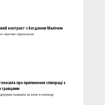
новий контракт з Богданом Малічем
ро чергове підписання
олосила про припинення співпраці з
а гравцями
одякував гравцям за роки в команді