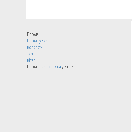
Погода
Погода у
Києві
вологість:
тиск:
вітер:
Погода на
sinoptik.ua
у Вінниці