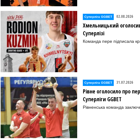
02.08.2026
Суперліга GGBET
Хмельницький оголосив
Суперлізі
Команда пере підписала к
31.07.2026
Суперліга GGBET
Рівне оголосило про пе
Суперліги GGBET
Рівненська команда заключ