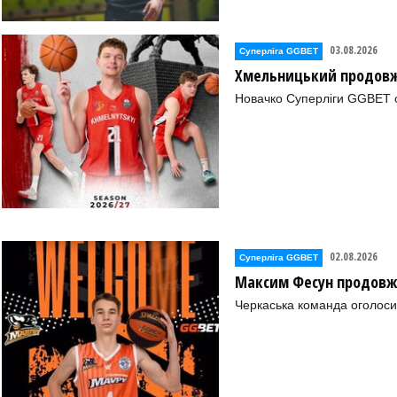
03.08.2026
Суперліга GGBET
Хмельницький продовж
Новачко Суперліги GGBET о
02.08.2026
Суперліга GGBET
Максим Фесун продовж
Черкаська команда оголоси