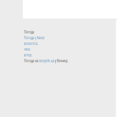
Погода
Погода у
Києві
вологість:
тиск:
вітер:
Погода на
sinoptik.ua
у Вінниці