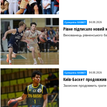
04.08.2026
Суперліга GGBET
Рівне підписало новий
Вихованець рівненського ба
04.08.2026
Суперліга GGBET
Київ-Баскет продовжив
Захисник продовжить грати 