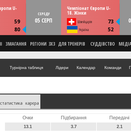
13:30
13:30
рпня
СЕРЕДУ
05 серпня
вропи U-
Чемпіонат Європи U-
мунія
Тулча, Румунія
18. Жінки
СЕРЕДУ
05 СЕРП
0
ИКА
СТАТИСТИКА
59
73
Швейцарія
НА
НОВИНА
80
52
О
Україна
ВІДЕО
НІ
ЗМАГАННЯ
РЕГІОНИ
3X3
ДЛЯ ТРЕНЕРІВ
СУДДІВСТВО
МЕДІ
Турнірна таблиця
Лідери
Календар
Команди
Г
статистика
карєра
Очки
Підбирання
Передачі
13.1
3.7
2.1