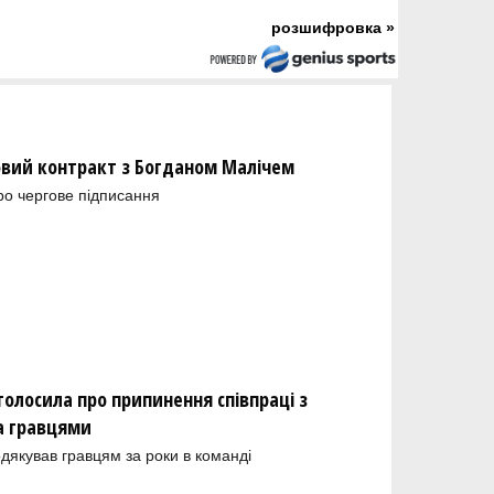
розшифровка »
новий контракт з Богданом Малічем
ро чергове підписання
олосила про припинення співпраці з
а гравцями
одякував гравцям за роки в команді