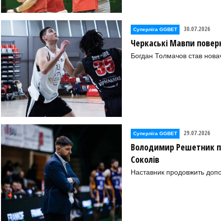
30.07.2026
Суперліга GGBET
Черкаські Мавпи повер
Богдан Толмачов став нова
29.07.2026
Суперліга GGBET
Володимир Решетник п
Соколів
Наставник продовжить допо