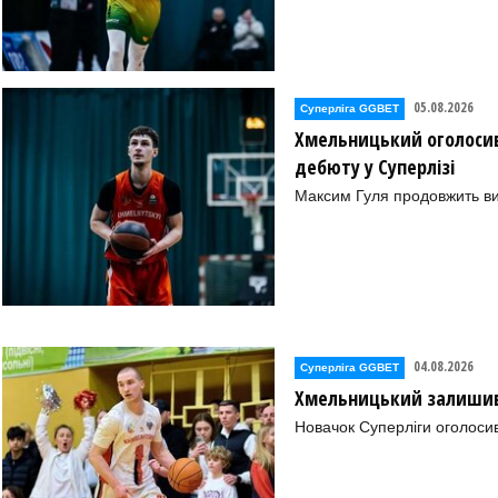
05.08.2026
Суперліга GGBET
Хмельницький оголосив
дебюту у Суперлізі
Максим Гуля продовжить в
04.08.2026
Суперліга GGBET
Хмельницький залишив 
Новачок Суперліги оголоси