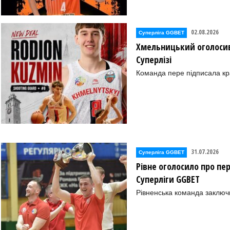
02.08.2026
Суперліга GGBET
Хмельницький оголосив
Суперлізі
Команда пере підписала к
31.07.2026
Суперліга GGBET
Рівне оголосило про пе
Суперліги GGBET
Рівненська команда заключ