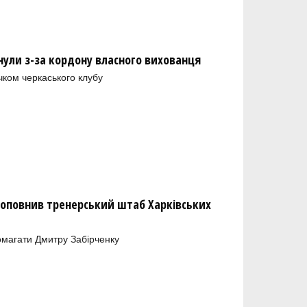
нули з-за кордону власного вихованця
чком черкаського клубу
оповнив тренерський штаб Харківських
магати Дмитру Забірченку