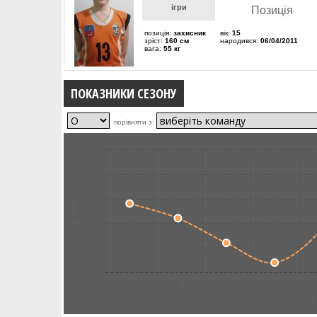
ігри
Позиція
позиція:
захисник
вік:
15
зріст:
160 см
народився:
06/04/2011
вага:
55 кг
ПОКАЗНИКИ СЕЗОНУ
порівняти з:
25
20
15
Очки
10
5
0
1
2
3
4