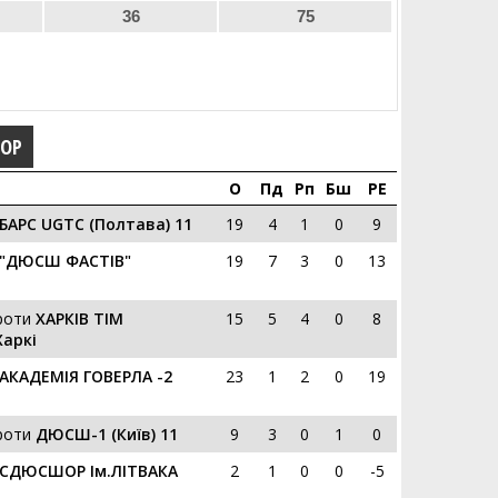
36
75
ГОР
О
Пд
Рп
Бш
РЕ
БАРС UGTC (Полтава) 11
19
4
1
0
9
"ДЮСШ ФАСТІВ"
19
7
3
0
13
роти
ХАРКІВ ТІМ
15
5
4
0
8
аркі
АКАДЕМІЯ ГОВЕРЛА -2
23
1
2
0
19
роти
ДЮСШ-1 (Київ) 11
9
3
0
1
0
СДЮСШОР Ім.ЛІТВАКА
2
1
0
0
-5