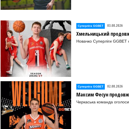
03.08.2026
Суперліга GGBET
Хмельницький продовж
Новачко Суперліги GGBET о
02.08.2026
Суперліга GGBET
Максим Фесун продовж
Черкаська команда оголоси