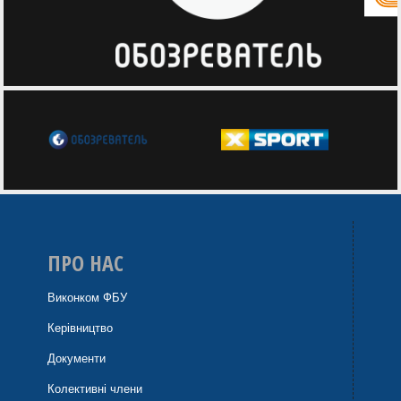
ПРО НАС
Виконком ФБУ
Керівництво
Документи
Колективні члени