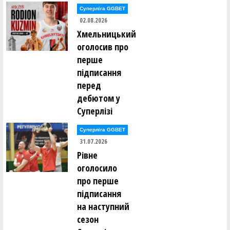
Суперліга GGBET
02.08.2026
Хмельницький
оголосив про
перше
підписання
перед
дебютом у
Суперлізі
Суперліга GGBET
31.07.2026
Рівне
оголосило
про перше
підписання
на наступний
сезон