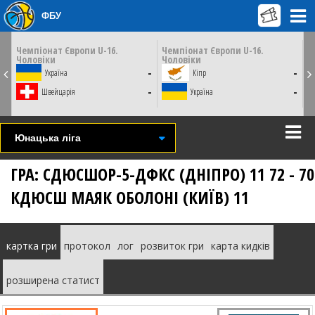
ФБУ
ЕР
ПʼЯТНИЦЮ
ПʼЯТНИЦЮ
07 серпня
07 серпня
00
13:30
14:30
и
Чемпіонат Європи U-16.
Чемпіонат Європи U-16.
Ч
Чоловіки
Чоловіки
Ч
Тулча, Румунія
Скоп'є, Пів. Македонія
6
-
-
Україна
Кіпр
СТАТИСТИКА
НОВИНА
6
-
-
Швейцарія
Україна
ВІДЕО
Юнацька ліга
ГРА: СДЮСШОР-5-ДФКС (ДНІПРО) 11 72 - 70
КДЮСШ МАЯК ОБОЛОНІ (КИЇВ) 11
картка гри
протокол
лог
розвиток гри
карта кидків
розширена статист