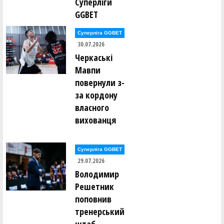
Суперліги
GGBET
Суперліга GGBET
30.07.2026
Черкаські
Мавпи
повернули з-
за кордону
власного
вихованця
Суперліга GGBET
29.07.2026
Володимир
Решетник
поповнив
тренерський