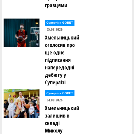
гравцями
Суперліга GGBET
05.08.2026
Хмельницький
оголосив про
ще одне
підписання
напередодні
дебюту у
Суперлізі
Суперліга GGBET
04.08.2026
Хмельницький
залишив в
складі
Миколу