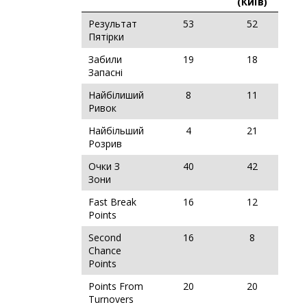
(Київ)
Результат
53
52
Пятірки
Забили
19
18
Запасні
Найбілиший
8
11
Ривок
Найбільший
4
21
Розрив
Очки З
40
42
Зони
Fast Break
16
12
Points
Second
16
8
Chance
Points
Points From
20
20
Turnovers