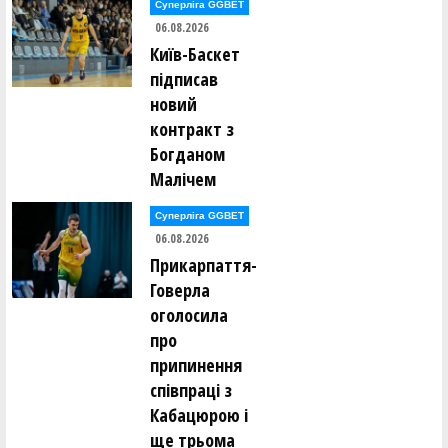
Суперліга GGBET
06.08.2026
Київ-Баскет
підписав
новий
контракт з
Богданом
Малічем
Суперліга GGBET
06.08.2026
Прикарпаття-
Говерла
оголосила
про
припинення
співпраці з
Кабацюрою і
ще трьома