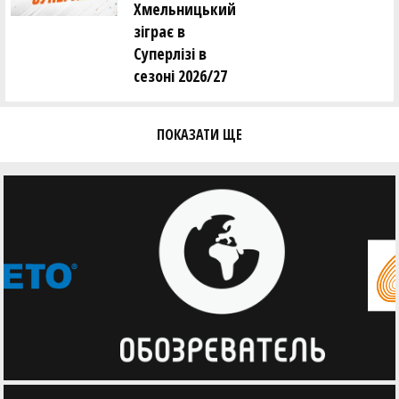
Хмельницький
зіграє в
Суперлізі в
сезоні 2026/27
ПОКАЗАТИ ЩЕ