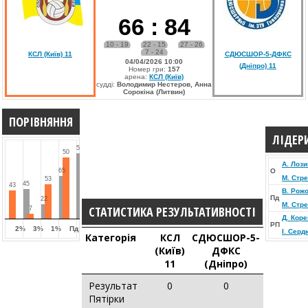
66
:
84
10 - 19
22 - 15
27 - 26
7 - 24
КСЛ (Київ) 11
СДЮСШОР-5-ДФКС
04/04/2026 10:00
(Дніпро) 11
Номер гри:
157
арена:
КСЛ (Київ)
судді:
Володимир Нестеров, Анна
Сорокіна (Литвин)
ПОРІВНЯННЯ
ЛІДЕР
53
50
А. Лоз
65
О
М. Стр
53
45
43
В. Рож
Пд
22
М. Стр
СТАТИСТИКА РЕЗУЛЬТАТИВНОСТІ
7
Д. Кор
РП
2%
3%
1%
Пд
І. Серд
Категорія
КСЛ
СДЮСШОР-5-
(Київ)
ДФКС
11
(Дніпро)
Результат
0
0
Пятірки