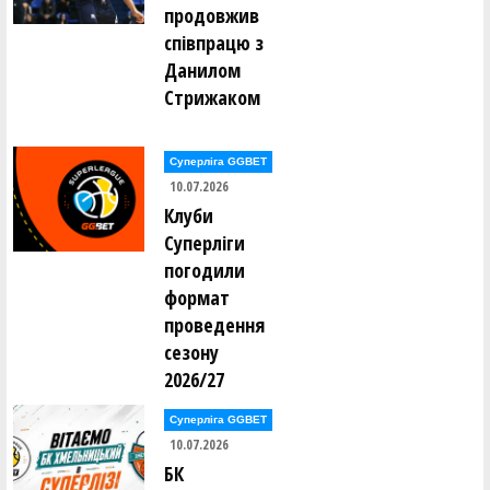
продовжив
співпрацю з
Данилом
Стрижаком
Суперліга GGBET
10.07.2026
Клуби
Суперліги
погодили
формат
проведення
сезону
2026/27
Суперліга GGBET
10.07.2026
БК