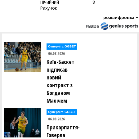
Нічийний
8
Рахунок
розшифровка »
Суперліга GGBET
06.08.2026
Київ-Баскет
підписав
новий
контракт з
Богданом
Малічем
Суперліга GGBET
06.08.2026
Прикарпаття-
Говерла