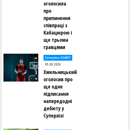
оголосила
про
припинення
співпраці з
Кабацюрою і
ще трьома
гравцями
Суперліга GGBET
05.08.2026
Хмельницький
оголосив про
ще одне
підписання
напередодні
дебюту у
Суперлізі