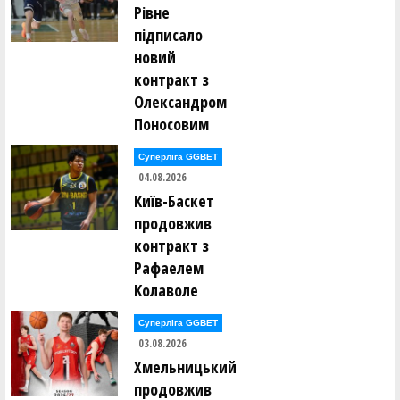
Рівне
підписало
новий
контракт з
Олександром
Поносовим
Суперліга GGBET
04.08.2026
Київ-Баскет
продовжив
контракт з
Рафаелем
Колаволе
Суперліга GGBET
03.08.2026
Хмельницький
продовжив