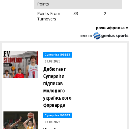
Points
Points From
33
2
Turnovers
розшифровка »
Суперліга GGBET
09.08.2026
Дебютант
Суперліги
підписав
молодого
українського
форварда
Суперліга GGBET
08.08.2026