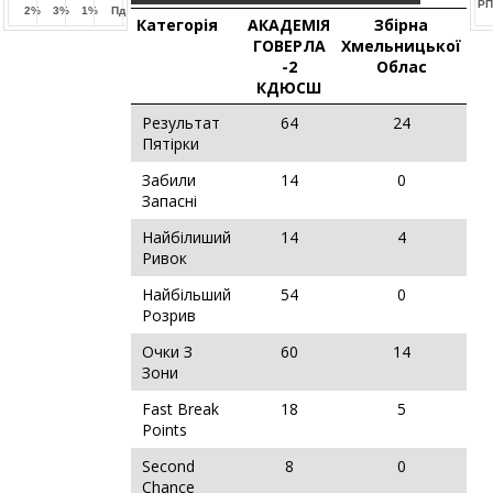
РП
2%
3%
1%
Пд
Категорія
АКАДЕМІЯ
Збірна
ГОВЕРЛА
Хмельницької
-2
Облас
КДЮСШ
Результат
64
24
Пятірки
Забили
14
0
Запасні
Найбілиший
14
4
Ривок
Найбільший
54
0
Розрив
Очки З
60
14
Зони
Fast Break
18
5
Points
Second
8
0
Chance