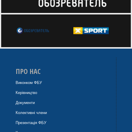
ПРО НАС
Виконком ФБУ
Керівництво
Документи
Колективні члени
Презентація ФБУ