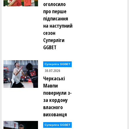
оголосило
про перше
підписання
на наступний
сезон
Суперліги
GGBET
Суперліга GGBET
30.07.2026
Черкаські
Мавпи
повернули з-
за кордону
власного
вихованця
Суперліга GGBET