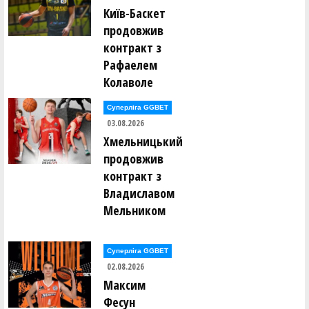
Київ-Баскет
продовжив
контракт з
Рафаелем
Колаволе
Суперліга GGBET
03.08.2026
Хмельницький
продовжив
контракт з
Владиславом
Мельником
Суперліга GGBET
02.08.2026
Максим
Фесун