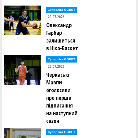
Суперліга GGBET
23.07.2026
Олександр
Гарбар
залишиться
в Ніко-Баскет
Суперліга GGBET
22.07.2026
Черкаські
Мавпи
оголосили
про перше
підписання
на наступний
сезон
Суперліга GGBET