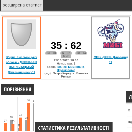
розширена статист
35
:
62
13 - 18
6 - 22
10 - 14
6 - 8
Збірна Хмельницької
МОБІ ДЮСШ (Бровари)
25/10/2024 18:30
області - ДЮСШ-3-БК
11
Номер гри:
2
арена:
Манеж КФВ (Івано-
ХМЕЛЬНИЦЬКИЙ
Франківськ)
(Хмельницький)-11
судді:
Петро Корнута, Евеліна
Ринзак
ПОРІВНЯННЯ
Л
46
45
О
47
40
38
27
25
Пд
11
СТАТИСТИКА РЕЗУЛЬТАТИВНОСТІ