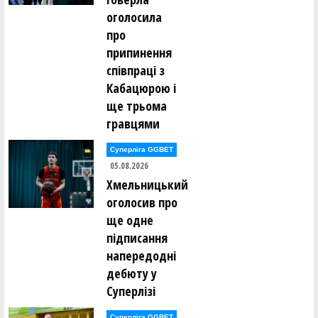
оголосила
про
припинення
співпраці з
Кабацюрою і
ще трьома
гравцями
Суперліга GGBET
05.08.2026
Хмельницький
оголосив про
ще одне
підписання
напередодні
дебюту у
Суперлізі
Суперліга GGBET