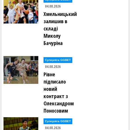
04.08.2026
Хмельницький
залишив в
складі
Миколу
Бачуріна
Суперліга GGBET
04.08.2026
Рівне
підписало
новий
контракт з
Олександром
Поносовим
Суперліга GGBET
04.08.2026