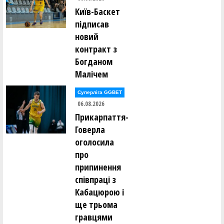
Володимир Гамов (SHTOPKE (Київ))
Київ-Баскет
підписав
Кирило Гаранін (БРОДЯГИ (Київ))
новий
контракт з
Сергій Гаркавенко (ШАМАНИ (Київ))
Богданом
Малічем
Андрій Гнатенко (ШАМАНИ (Київ))
Суперліга GGBET
Олександр Гопкало (РАЙФ (Київ))
06.08.2026
Прикарпаття-
Богдан Гоций (ДИМ (Київ))
Говерла
оголосила
Дмитро Гречкін (UDави (Київ))
про
припинення
Олексій Губенко (БРОДЯГИ (Київ))
співпраці з
Кабацюрою і
Роман Денисов (SHTOPKE (Київ))
ще трьома
гравцями