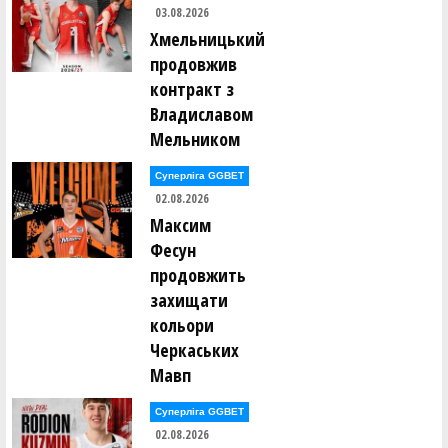
03.08.2026
В'ячеслав Кузнєцов (ШАМАНИ (Київ))
Хмельницький
продовжив
Сергій Кузьменко (SHTOPKE (Київ))
контракт з
Владиславом
Роман Кукулян (ШАМАНИ (Київ))
Мельником
Владислав Куриленко (РАЙФ (Київ))
Суперліга GGBET
02.08.2026
Максим
Геннадій Кушманцев (ШАМАНИ (Київ))
Фесун
продовжить
Микола Кушніренко (SHTOPKE (Київ))
захищати
кольори
Олексій Лахно (SHTOPKE (Київ))
Черкаських
Мавп
Владислав Лукінський (РАЙФ (Київ))
Суперліга GGBET
Артем Лутак (ДИМ (Київ))
02.08.2026