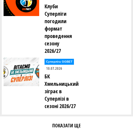
Ігор Шило (РАЙФ (Київ))
Клуби
Суперліги
Максим Ширко (РАЙФ (Київ))
погодили
формат
проведення
Сергій Юрченко (БРОДЯГИ (Київ))
сезону
Total players: 94
2026/27
Суперліга GGBET
10.07.2026
БК
Хмельницький
зіграє в
Суперлізі в
сезоні 2026/27
ПОКАЗАТИ ЩЕ