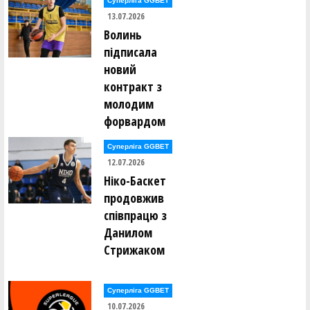
Суперліга GGBET
Дмитро Фільченков (ШАМАНИ (Київ))
13.07.2026
Волинь
Микита Ханча (БРОДЯГИ (Київ))
підписала
новий
Руслан Ханча (БРОДЯГИ (Київ))
контракт з
молодим
Артем Хлівецький (UDави (Київ))
форвардом
Євген Циганков (РАЙФ (Київ))
Суперліга GGBET
12.07.2026
Ніко-Баскет
Анатолій Челован (SHTOPKE (Київ))
продовжив
співпрацю з
Олександр Черногал (SHTOPKE (Київ))
Данилом
Стрижаком
Іван Чмиренко (РАЙФ (Київ))
Сергій Шевченко (БРОДЯГИ (Київ))
Суперліга GGBET
10.07.2026