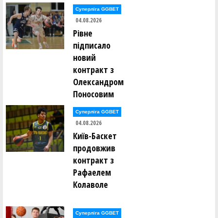
Сергій Кобернік (ДИМ (Київ))
Суперліга GGBET
04.08.2026
Сергій Ковальчук (РАЙФ (Київ))
Рівне
підписало
Роман Козлов (SHTOPKE (Київ))
новий
контракт з
Сергій Коломієць (UDави (Київ))
Олександром
Поносовим
Кирило Комарницький (БРОДЯГИ (Київ))
Суперліга GGBET
Дмитро Корабльов (UDави (Київ))
04.08.2026
Київ-Баскет
Ярослав Кореняк (ДИМ (Київ))
продовжив
контракт з
Дмитро Кравченко (БРОДЯГИ (Київ))
Рафаелем
Колаволе
Степан Кравченко (БРОДЯГИ (Київ))
Дмитро Кривенко (ДИМ (Київ))
Суперліга GGBET