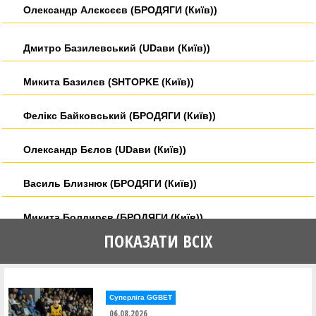
Олександр Алєксєєв (БРОДЯГИ (Київ))
Дмитро Базилевський (UDави (Київ))
Микита Базилєв (SHTOPKE (Київ))
Фелікс Байковський (БРОДЯГИ (Київ))
Олександр Бєлов (UDави (Київ))
Василь Близнюк (БРОДЯГИ (Київ))
Микита Болдирєв (БРОДЯГИ (Київ))
ПОКАЗАТИ ВСІХ
Дмитро Брянцев (UDави (Київ))
Генадій Гайдабура (SHTOPKE (Київ))
Суперліга GGBET
06.08.2026