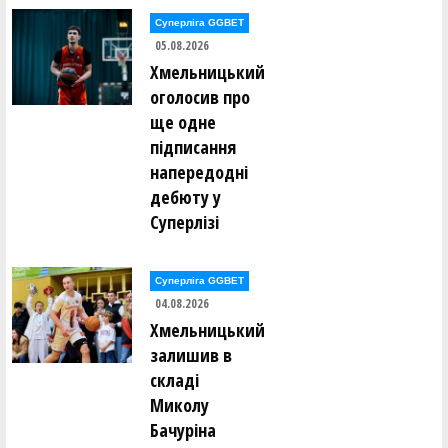
Роман Дмитренко (UDави (Київ))
Суперліга GGBET
05.08.2026
Вадим Довідний (UDави (Київ))
Хмельницький
оголосив про
Денис Забєлін (ШАМАНИ (Київ))
ще одне
підписання
Дмитро Забірченко (SHTOPKE (Київ))
напередодні
дебюту у
Володимир Іванов (ДИМ (Київ))
Суперлізі
Максим Каменев (РАЙФ (Київ))
Суперліга GGBET
04.08.2026
Костянтин Катаев (ШАМАНИ (Київ))
Хмельницький
залишив в
Євгеній Клименко (РАЙФ (Київ))
складі
Миколу
Тарас Кметюк (UDави (Київ))
Бачуріна