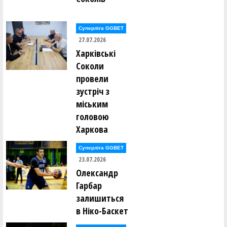
Вадим Прокопенко (UDави (Київ))
Суперліга GGBET
Віталій Радзивелюк (БРОДЯГИ (Київ))
27.07.2026
Харківські
Олександр Ражев (UDави (Київ))
Соколи
провели
Олександр Рихлюк (БРОДЯГИ (Київ))
зустріч з
міським
Олександр Руденко (ДИМ (Київ))
головою
Харкова
Олексій Рушаков (ДИМ (Київ))
Суперліга GGBET
23.07.2026
Олег Салтовець (ДИМ (Київ))
Олександр
Гарбар
Вадим Самар (UDави (Київ))
залишиться
Сергій Сидоренко (ДИМ (Київ))
в Ніко-Баскет