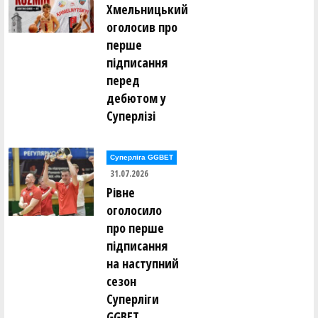
Хмельницький
Віталій Макагон (БРОДЯГИ (Київ))
оголосив про
перше
Ілля Малішенко (ШАМАНИ (Київ))
підписання
перед
Сергій Матвієнко (БРОДЯГИ (Київ))
дебютом у
Суперлізі
Сергій Мирзак (UDави (Київ))
Олександр Михайлов (БРОДЯГИ (Київ))
Суперліга GGBET
31.07.2026
Рівне
Владислав Морозов (SHTOPKE (Київ))
оголосило
про перше
Олексій Мотузков (SHTOPKE (Київ))
підписання
на наступний
Євгеній Нагорний (РАЙФ (Київ))
сезон
Суперліги
Олександр Неруш (ШАМАНИ (Київ))
GGBET