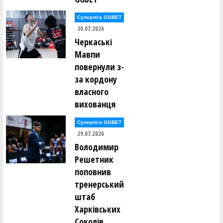
Даниїл Овчаренко (ШАМАНИ (Київ))
Суперліга GGBET
30.07.2026
Денис Овчарук (БРОДЯГИ (Київ))
Черкаські
Мавпи
Дмитро Очеретнюк (БРОДЯГИ (Київ))
повернули з-
за кордону
Олексій Павленко (ШАМАНИ (Київ))
власного
вихованця
Артем Плясов (UDави (Київ))
Суперліга GGBET
29.07.2026
Дмитро Подоляко (SHTOPKE (Київ))
Володимир
Решетник
Олександр Полотняк (ШАМАНИ (Київ))
поповнив
тренерський
Андрій Пошабля (UDави (Київ))
штаб
Павло Пригарницький (ДИМ (Київ))
Харківських
Соколів