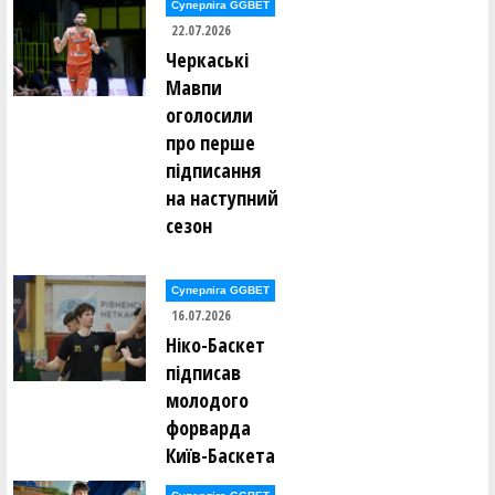
Суперліга GGBET
Олександр Скирта (ШАМАНИ (Київ))
22.07.2026
Черкаські
Артем Сліпенчук (SHTOPKE (Київ))
Мавпи
оголосили
Олексій Солов'ян (ДИМ (Київ))
про перше
підписання
Олексій Соловйов (ШАМАНИ (Київ))
на наступний
сезон
Володимир Співак (SHTOPKE (Київ))
Володимир Старіковський (SHTOPKE (Київ))
Суперліга GGBET
16.07.2026
Леонід Стефанишин (SHTOPKE (Київ))
Ніко-Баскет
підписав
Антон Тетерук (UDави (Київ))
молодого
форварда
Павло Титаренко (РАЙФ (Київ))
Київ-Баскета