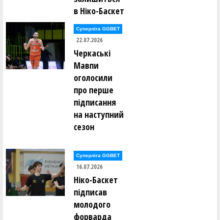
в Ніко-Баскет
Суперліга GGBET
22.07.2026
Черкаські
Мавпи
оголосили
про перше
підписання
на наступний
сезон
Суперліга GGBET
16.07.2026
Ніко-Баскет
підписав
молодого
форварда