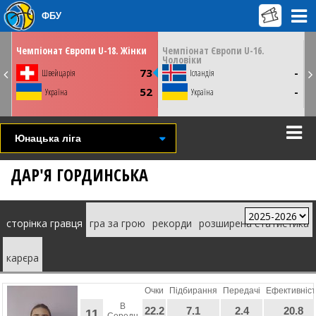
ФБУ
ЛЮ
ВІВТОРОК
СЕРЕДУ
04 серпня
05 серпня
30
13:30
13:30
и
Чемпіонат Європи U-18. Жінки
Чемпіонат Європи U-16.
Ч
Чоловіки
Тулча, Румунія
Тулча, Румунія
9
73
-
Швейцарія
Ісландія
СТАТИСТИКА
СТАТИСТИКА
НОВИНА
НОВИНА
0
52
-
Україна
Україна
ВІДЕО
ВІДЕО
Юнацька ліга
ДАР'Я ГОРДИНСЬКА
сторінка гравця
гра за грою
рекорди
розширена статистика
карєра
Очки
Підбирання
Передачі
Ефективніст
В
22.2
7.1
2.4
20.8
11