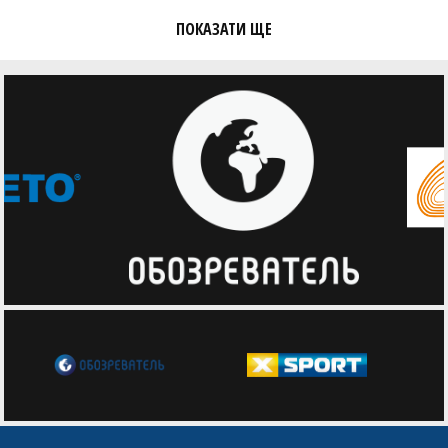
ПОКАЗАТИ ЩЕ