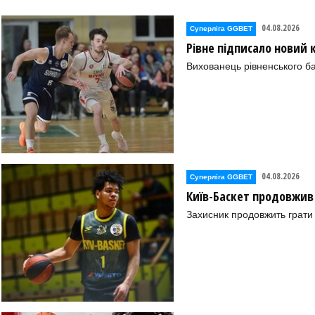
04.08.2026
Суперліга GGBET
Рівне підписало новий
Вихованець рівненського ба
04.08.2026
Суперліга GGBET
Київ-Баскет продовжив
Захисник продовжить грати 