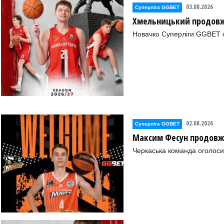
03.08.2026
Суперліга GGBET
Хмельницький продовж
Новачко Суперліги GGBET о
02.08.2026
Суперліга GGBET
Максим Фесун продовж
Черкаська команда оголоси