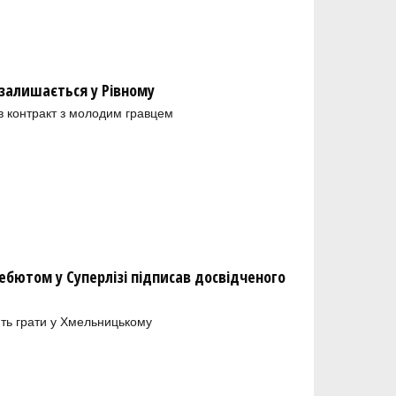
залишається у Рівному
в контракт з молодим гравцем
бютом у Суперлізі підписав досвідченого
ть грати у Хмельницькому