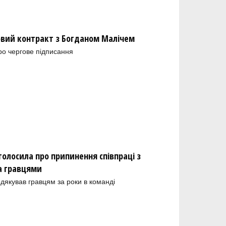
новий контракт з Богданом Малічем
ро чергове підписання
олосила про припинення співпраці з
а гравцями
одякував гравцям за роки в команді