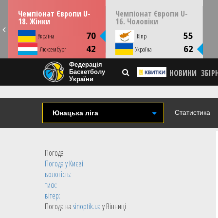
13:30
22:00
СУБОТУ
08 серпня
СУБОТУ
08 серпня
Чемпіонат Європи U-
Чемпіонат Європи U-
Тулча, Румунія
Скоп'є, Пів. Македонія
18. Жінки
16. Чоловіки
СТАТИСТИКА
СТАТИСТИКА
70
55
Україна
Кіпр
НОВИНА
НОВИНА
42
62
Люксембург
ВІДЕО
Україна
ВІДЕО
Федерація
НОВИНИ
ЗБІР
Баскетболу
України
Статистика
Юнацька ліга
Погода
Погода у
Києві
вологість:
тиск:
вітер:
Погода на
sinoptik.ua
у Вінниці