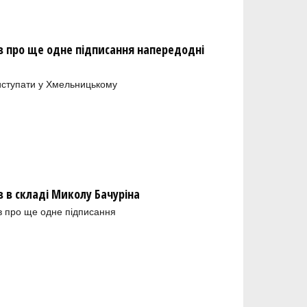
 про ще одне підписання напередодні
иступати у Хмельницькому
в складі Миколу Бачуріна
в про ще одне підписання