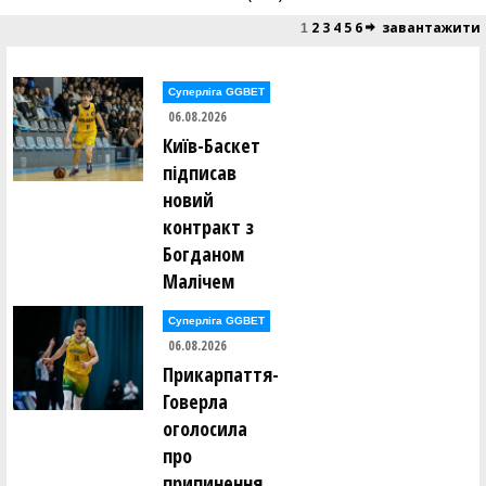
2
3
4
5
6
завантажити
1
Суперліга GGBET
06.08.2026
Київ-Баскет
підписав
новий
контракт з
Богданом
Малічем
Суперліга GGBET
06.08.2026
Прикарпаття-
Говерла
оголосила
про
припинення