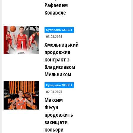
Рафаелем
Колаволе
Суперліга GGBET
03.08.2026
Хмельницький
продовжив
контракт з
Владиславом
Мельником
Суперліга GGBET
02.08.2026
Максим
Фесун
продовжить
захищати
кольори