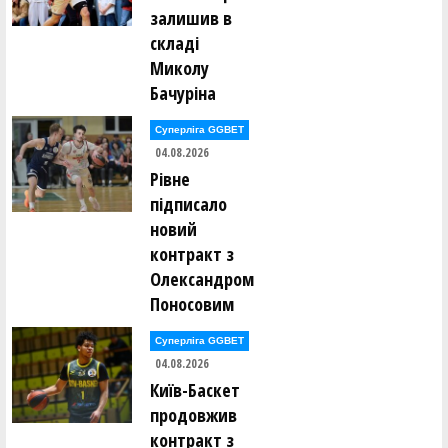
залишив в
складі
Миколу
Бачуріна
Суперліга GGBET
04.08.2026
Рівне
підписало
новий
контракт з
Олександром
Поносовим
Суперліга GGBET
04.08.2026
Київ-Баскет
продовжив
контракт з