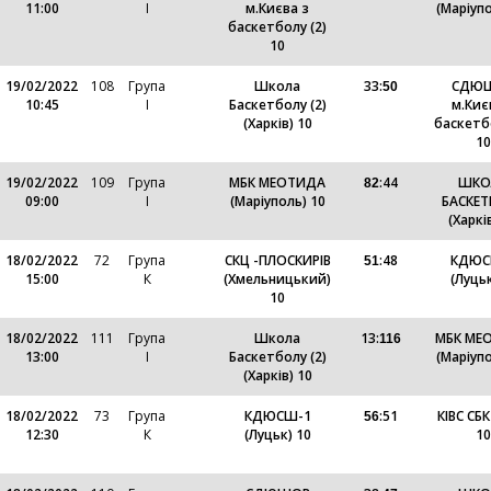
11:00
І
м.Києва з
(Маріупо
баскетболу (2)
10
19/02/2022
108
Група
Школа
33
:
СДЮ
50
10:45
І
Баскетболу (2)
м.Киє
(Харків) 10
баскетбо
10
19/02/2022
109
Група
МБК МЕОТИДА
:
44
ШКО
82
09:00
І
(Маріуполь) 10
БАСКЕ
(Харкі
18/02/2022
72
Група
СКЦ -ПЛОСКИРІВ
:
48
КДЮС
51
15:00
К
(Хмельницький)
(Луцьк
10
18/02/2022
111
Група
Школа
13
:
МБК МЕ
116
13:00
І
Баскетболу (2)
(Маріупо
(Харків) 10
18/02/2022
73
Група
КДЮСШ-1
:
51
КІВС СБК
56
12:30
К
(Луцьк) 10
10