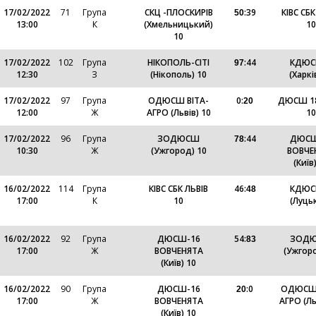
17/02/2022
71
Група
СКЦ -ПЛОСКИРІВ
:
39
КІВС СБК
50
13:00
К
(Хмельницький)
10
10
17/02/2022
102
Група
НІКОПОЛЬ-СІТІ
:
44
КДЮС
97
12:30
З
(Нікополь) 10
(Харкі
17/02/2022
97
Група
ОДЮСШ ВІТА-
0
:
ДЮСШ 18 
20
12:00
Ж
АГРО (Львів) 10
10
17/02/2022
96
Група
ЗОДЮСШ
:
44
ДЮСШ
78
10:30
Ж
(Ужгород) 10
ВОВЧЕ
(Київ
16/02/2022
114
Група
КІВС СБК ЛЬВІВ
46
:
КДЮС
48
17:00
К
10
(Луцьк
16/02/2022
92
Група
ДЮСШ-16
54
:
ЗОД
83
17:00
Ж
ВОВЧЕНЯТА
(Ужгоро
(Київ) 10
16/02/2022
90
Група
ДЮСШ-16
:
0
ОДЮСШ 
20
17:00
Ж
ВОВЧЕНЯТА
АГРО (Ль
(Київ) 10