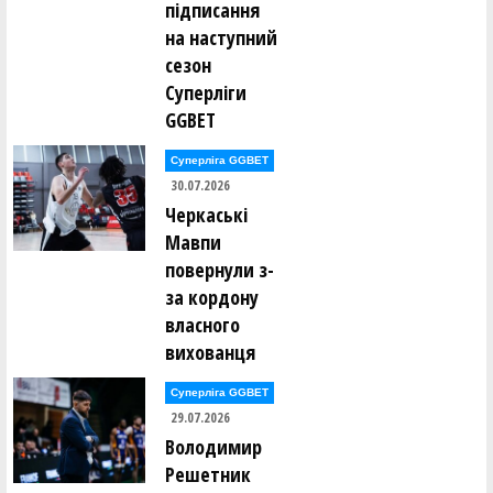
підписання
на наступний
сезон
Суперліги
GGBET
Суперліга GGBET
30.07.2026
Черкаські
Мавпи
повернули з-
за кордону
власного
вихованця
Суперліга GGBET
29.07.2026
Володимир
Решетник