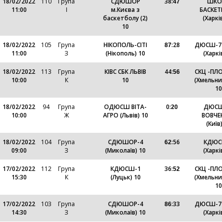
18/02/2022
110
Група
СДЮШОР
38
:
ШКО
47
11:00
І
м.Києва з
БАСКЕ
баскетболу (2)
(Харкі
10
18/02/2022
105
Група
НІКОПОЛЬ-СІТІ
:
28
ДЮСШ-7 
87
11:00
З
(Нікополь) 10
(Харкі
18/02/2022
113
Група
КІВС СБК ЛЬВІВ
44
:
СКЦ -ПЛО
56
10:00
К
10
(Хмельни
10
18/02/2022
94
Група
ОДЮСШ ВІТА-
0
:
ДЮСШ
20
10:00
Ж
АГРО (Львів) 10
ВОВЧЕ
(Київ
18/02/2022
104
Група
СДЮШОР-4
:
56
КДЮС
62
09:00
З
(Миколаїв) 10
(Харкі
17/02/2022
112
Група
КДЮСШ-1
36
:
СКЦ -ПЛО
52
15:30
К
(Луцьк) 10
(Хмельни
10
17/02/2022
103
Група
СДЮШОР-4
:
33
ДЮСШ-7 
86
14:30
З
(Миколаїв) 10
(Харкі