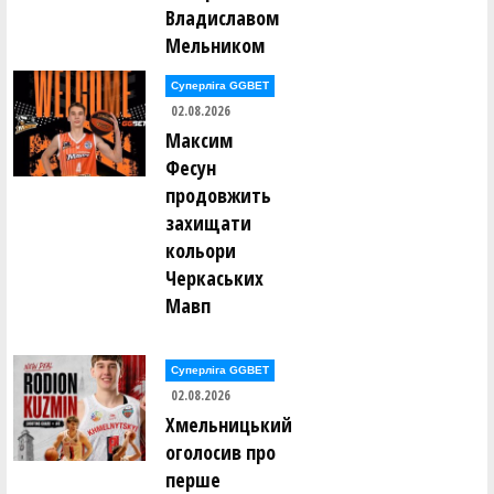
Владиславом
Мельником
Суперліга GGBET
02.08.2026
Максим
Фесун
продовжить
захищати
кольори
Черкаських
Мавп
Суперліга GGBET
02.08.2026
Хмельницький
оголосив про
перше