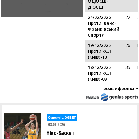
ОДЮСШ-
1
5
9
ДЮСШ
ігри
24/02/2026
22
Проти
Івано-
Франківський
Спортл
19/12/2025
26
Проти
КСЛ
(Київ)-10
18/12/2025
35
Проти
КСЛ
(Київ)-09
розшифровка »
Суперліга GGBET
08.08.2026
Ніко-Баскет