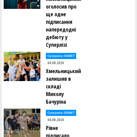
оголосив про
ще одне
підписання
напередодні
дебюту у
Суперлізі
Суперліга GGBET
04.08.2026
Хмельницький
залишив в
складі
Миколу
Бачуріна
Суперліга GGBET
04.08.2026
Рівне
підписало