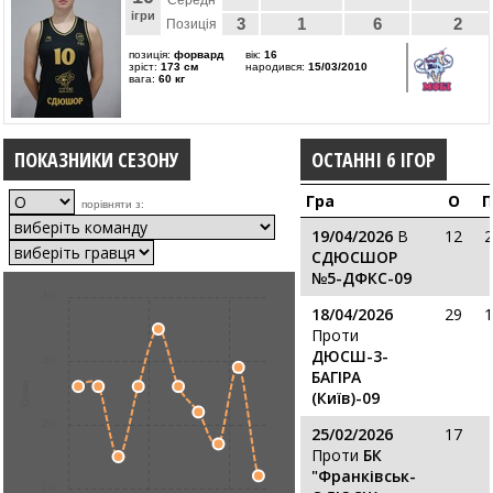
Середн
ігри
3
1
6
2
Позиція
позиція:
форвард
вік:
16
зріст:
173 см
народився:
15/03/2010
вага:
60 кг
ПОКАЗНИКИ СЕЗОНУ
ОСТАННІ 6 ІГОР
Гра
О
порівняти з:
19/04/2026
В
12
СДЮСШОР
№5-ДФКС-09
40
18/04/2026
29
Проти
ДЮСШ-3-
30
БАГІРА
Очки
(Київ)-09
20
25/02/2026
17
Проти
БК
"Франківськ-
10