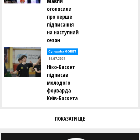
Мавпи
оголосили
про перше
підписання
на наступний
сезон
Суперліга GGBET
16.07.2026
Ніко-Баскет
підписав
молодого
форварда
Київ-Баскета
ПОКАЗАТИ ЩЕ